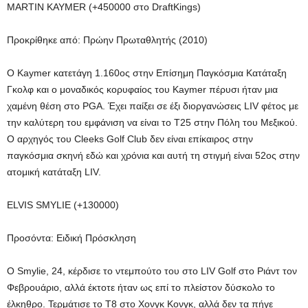
MARTIN KAYMER (+450000 στο DraftKings)
Προκρίθηκε από: Πρώην Πρωταθλητής (2010)
Ο Kaymer κατετάγη 1.160ος στην Επίσημη Παγκόσμια Κατάταξη
Γκολφ και ο μοναδικός κορυφαίος του Kaymer πέρυσι ήταν μια
χαμένη θέση στο PGA. Έχει παίξει σε έξι διοργανώσεις LIV φέτος με
την καλύτερη του εμφάνιση να είναι το T25 στην Πόλη του Μεξικού.
Ο αρχηγός του Cleeks Golf Club δεν είναι επίκαιρος στην
παγκόσμια σκηνή εδώ και χρόνια και αυτή τη στιγμή είναι 52ος στην
ατομική κατάταξη LIV.
ELVIS SMYLIE (+130000)
Προσόντα: Ειδική Πρόσκληση
Ο Smylie, 24, κέρδισε το ντεμπούτο του στο LIV Golf στο Ριάντ τον
Φεβρουάριο, αλλά έκτοτε ήταν ως επί το πλείστον δύσκολο το
έλκηθρο. Τερμάτισε το T8 στο Χονγκ Κονγκ, αλλά δεν τα πήγε