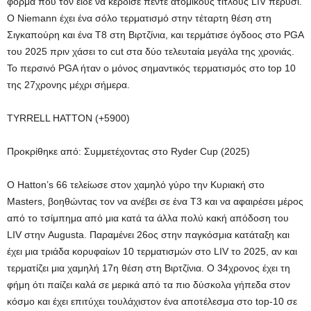
φόρμα που τον είδε να κέρδισε πέντε ατομικούς τίτλους LIV πέρυσι.
Ο Niemann έχει ένα σόλο τερματισμό στην τέταρτη θέση στη
Σιγκαπούρη και ένα T8 στη Βιρτζίνια, και τερμάτισε όγδοος στο PGA
του 2025 πριν χάσει το cut στα δύο τελευταία μεγάλα της χρονιάς.
Το περσινό PGA ήταν ο μόνος σημαντικός τερματισμός στο top 10
της 27χρονης μέχρι σήμερα.
TYRRELL HATTON (+5900)
Προκρίθηκε από: Συμμετέχοντας στο Ryder Cup (2025)
Ο Hatton’s 66 τελείωσε στον χαμηλό γύρο την Κυριακή στο
Masters, βοηθώντας τον να ανέβει σε ένα T3 και να αφαιρέσει μέρος
από το τσίμπημα από μια κατά τα άλλα πολύ κακή απόδοση του
LIV στην Augusta. Παραμένει 26ος στην παγκόσμια κατάταξη και
έχει μια τριάδα κορυφαίων 10 τερματισμών στο LIV το 2025, αν και
τερματίζει μια χαμηλή 17η θέση στη Βιρτζίνια. Ο 34χρονος έχει τη
φήμη ότι παίζει καλά σε μερικά από τα πιο δύσκολα γήπεδα στον
κόσμο και έχει επιτύχει τουλάχιστον ένα αποτέλεσμα στο top-10 σε