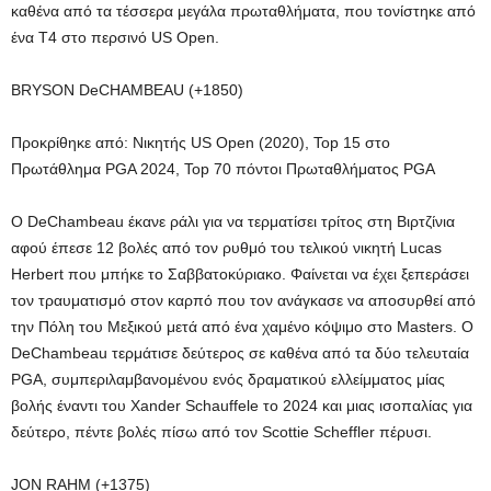
καθένα από τα τέσσερα μεγάλα πρωταθλήματα, που τονίστηκε από
ένα T4 στο περσινό US Open.
BRYSON DeCHAMBEAU (+1850)
Προκρίθηκε από: Νικητής US Open (2020), Top 15 στο
Πρωτάθλημα PGA 2024, Top 70 πόντοι Πρωταθλήματος PGA
Ο DeChambeau έκανε ράλι για να τερματίσει τρίτος στη Βιρτζίνια
αφού έπεσε 12 βολές από τον ρυθμό του τελικού νικητή Lucas
Herbert που μπήκε το Σαββατοκύριακο. Φαίνεται να έχει ξεπεράσει
τον τραυματισμό στον καρπό που τον ανάγκασε να αποσυρθεί από
την Πόλη του Μεξικού μετά από ένα χαμένο κόψιμο στο Masters. Ο
DeChambeau τερμάτισε δεύτερος σε καθένα από τα δύο τελευταία
PGA, συμπεριλαμβανομένου ενός δραματικού ελλείμματος μίας
βολής έναντι του Xander Schauffele το 2024 και μιας ισοπαλίας για
δεύτερο, πέντε βολές πίσω από τον Scottie Scheffler πέρυσι.
JON RAHM (+1375)