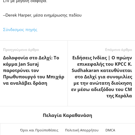
LIV με μεγάλη διαφορά.
–Derek Harper, μέσα ενημέρωσης πεδίου
Σύνδεσμος πηγής
Προηγούμενο άρθρο
Επόμενο άρθρο
Δολοφονία στο Δελχί: Το
Ειδήσεις Ινδίας | Ο πρώην
κόμμα Jan Suraj
επικεφαλής του KPCC K.
παροτρύνει τον
Sudhakaran κατευθύνεται
Πρωθυπουργό του Μπιχάρ
στο Δελχί για συνομιλίες
να αναλάβει δράση
με την ανώτατη διοίκηση
εν μέσω αδιεξόδου του CM
της Κεράλα
Πελαγία Καραθανάση
Όροι και Προϋποθέσεις
Πολιτική Απορρήτου
DMCA