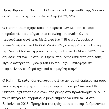
Προκρίθηκε από: Νικητής US Open (2021), πρωταθλητής Masters
(2023), συμμετέχων στο Ryder Cup (2023, ’25)
Ο Rahm παραδέχτηκε κατά τη διάρκεια των Masters ότι έχει
πειράξει κάποια πράγματα με το swing του αναζητώντας
περισσότερη συνέπεια. Μετά από ένα T38 στην Augusta, ο
Ισπανός κέρδισε το LIV Golf Mexico City και τερμάτισε το T8 στη
Βιρτζίνια. Ο Rahm τερμάτισε επίσης το T8 στο PGA του 2025 πριν
δημοσιεύσει ένα T7 στο US Open, επομένως είναι ένας από τους
λίγους αστέρες του γκολφ του LIV που έχουν καταφέρει να
παραμείνουν σταθερά σχετικοί στη μεγάλη σκηνή.
Ο Rahm, 31 ετών, δεν φαινόταν ποτέ να ανησυχεί ιδιαίτερα για τους
επικριτές ή τον τρέχοντα θόρυβο γύρω από το μέλλον του LIV.
Ωστόσο, έχει επίσης ένα ανώμαλο ρεκόρ στο πρωτάθλημα PGA, με
το καλύτερο του τερματισμό μέχρι σήμερα να είναι το T4 στο
Bellerive το 2018. Προηγείται της τρέχουσας ατομικής βαθμολογίας