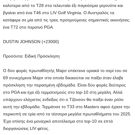
καλύτερα από το T28 στα τελευταία έξι παγκόσμια γεγονότα και
βγαίνει από ένα T46 στο LIV Golf Virginia. Ο Αυστραλός τα
κατάφερε σε μία από τις τρεις προηγούμενες σημαντικές εκκινήσεις:
ένα T72 στο περσινό PGA.
DUSTIN JOHNSON (+23000)
Προσόντα: Ειδική Πρόσκληση
Ο δύο φορές πρωταθλητής Major επέκτεινε οριακά το σερί του σε
69 συνεχόμενα Major στα οποία δικαιούται να παίξει όταν έλαβε
πρόσκληση την περασμένη εβδομάδα. Είναι δύο φορές δεύτερος
στο PGA και έχει έξι τερματισμούς στο top-10 στη μεγάλη. Αλλά
υπάρχουν ελάχιστες ενδείξεις ότι ο Τζόνσον θα παίξει έναν ρόλο
αυτή την εβδομάδα. Τερμάτισε το T33 στο Masters αφού έχασε την
περικοπή σε τρία από τα τέσσερα μεγάλα πρωταθλήματα του 2025.
Έχει επίσης ένα μοναχικό αποτέλεσμα στο top-10 σε επτά
διοργανώσεις LIV φέτος.