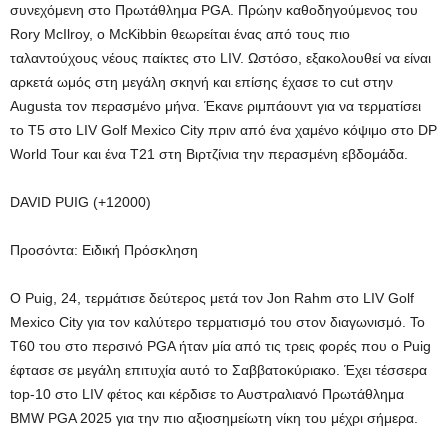
συνεχόμενη στο Πρωτάθλημα PGA. Πρώην καθοδηγούμενος του
Rory McIlroy, ο McKibbin θεωρείται ένας από τους πιο
ταλαντούχους νέους παίκτες στο LIV. Ωστόσο, εξακολουθεί να είναι
αρκετά ωμός στη μεγάλη σκηνή και επίσης έχασε το cut στην
Augusta τον περασμένο μήνα. Έκανε ριμπάουντ για να τερματίσει
το T5 στο LIV Golf Mexico City πριν από ένα χαμένο κόψιμο στο DP
World Tour και ένα T21 στη Βιρτζίνια την περασμένη εβδομάδα.
DAVID PUIG (+12000)
Προσόντα: Ειδική Πρόσκληση
Ο Puig, 24, τερμάτισε δεύτερος μετά τον Jon Rahm στο LIV Golf
Mexico City για τον καλύτερο τερματισμό του στον διαγωνισμό. Το
T60 του στο περσινό PGA ήταν μία από τις τρεις φορές που ο Puig
έφτασε σε μεγάλη επιτυχία αυτό το Σαββατοκύριακο. Έχει τέσσερα
top-10 στο LIV φέτος και κέρδισε το Αυστραλιανό Πρωτάθλημα
BMW PGA 2025 για την πιο αξιοσημείωτη νίκη του μέχρι σήμερα.