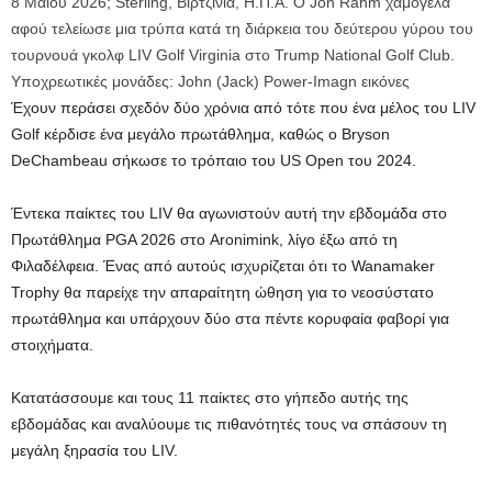
8 Μαΐου 2026; Sterling, Βιρτζίνια, Η.Π.Α. Ο Jon Rahm χαμογελά
αφού τελείωσε μια τρύπα κατά τη διάρκεια του δεύτερου γύρου του
τουρνουά γκολφ LIV Golf Virginia στο Trump National Golf Club.
Υποχρεωτικές μονάδες: John (Jack) Power-Imagn εικόνες
Έχουν περάσει σχεδόν δύο χρόνια από τότε που ένα μέλος του LIV
Golf κέρδισε ένα μεγάλο πρωτάθλημα, καθώς ο Bryson
DeChambeau σήκωσε το τρόπαιο του US Open του 2024.
Έντεκα παίκτες του LIV θα αγωνιστούν αυτή την εβδομάδα στο
Πρωτάθλημα PGA 2026 στο Aronimink, λίγο έξω από τη
Φιλαδέλφεια. Ένας από αυτούς ισχυρίζεται ότι το Wanamaker
Trophy θα παρείχε την απαραίτητη ώθηση για το νεοσύστατο
πρωτάθλημα και υπάρχουν δύο στα πέντε κορυφαία φαβορί για
στοιχήματα.
Κατατάσσουμε και τους 11 παίκτες στο γήπεδο αυτής της
εβδομάδας και αναλύουμε τις πιθανότητές τους να σπάσουν τη
μεγάλη ξηρασία του LIV.