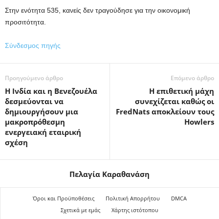
Στην ενότητα 535, κανείς δεν τραγούδησε για την οικονομική
προσιτότητα.
Σύνδεσμος πηγής
Προηγούμενο άρθρο
Επόμενο άρθρο
Η Ινδία και η Βενεζουέλα
Η επιθετική μάχη
δεσμεύονται να
συνεχίζεται καθώς οι
δημιουργήσουν μια
FredNats αποκλείουν τους
μακροπρόθεσμη
Howlers
ενεργειακή εταιρική
σχέση
Πελαγία Καραθανάση
Όροι και Προϋποθέσεις
Πολιτική Απορρήτου
DMCA
Σχετικά με εμάς
Χάρτης ιστότοπου