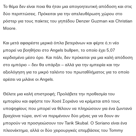
Το θέμα δεν είναι ποια θα ήταν μια απογοητευτική απόδοση και στις
δύο περιπτώσεις. Πρόκειται για την απελευθέρωση χώρου στο
ρόστερ για τους παίκτες του γηπέδου Denzer Guzman και Christian
Moore.
Και μετά αφαιρέστε μερικά όπλα βετεράνων και φέρτε ό,τι νέο
μπορεί να βοηθήσει στο Angels bullpen, το οποίο έχει 5,07
κερδισμένο μέσο όρο. Και πάλι, δεν πρόκειται για μια καλή απόδοση
στο εμπόριο – δεν θα υπάρξει – αλλά για την εμπειρία και την
αξιολόγηση για το μικρό ταλέντο του πρωταθλήματος για το οποίο
αρέσει να μιλάνε οι Angels.
Θέλετε μια καλή επιστροφή; Προλάβετε την προθεσμία του
εμπορίου και αφήστε τον Χοσέ Σοριάνο να κρέμεται από τους
υποψηφίους που μπορεί να θέλουν να πληρώσουν για ένα ζωντανό
βραχίονα τώρα, αντί να περιμένουν δύο μήνες για να δουν αν
μπορούν να προσγειώσουν τον Tarik Skubal. Ο Soriano είναι ένα
πλεονέκτημα, αλλά οι δύο χειρουργικές επεμβάσεις του Tommy