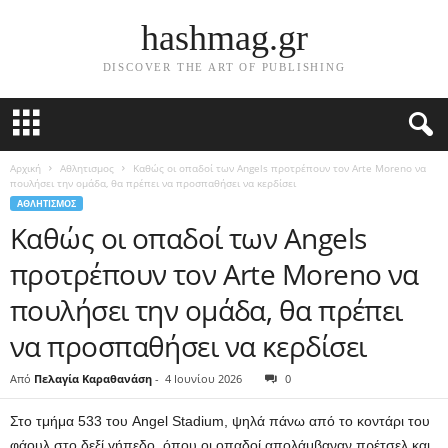
hashmag.gr
DISCOVER THE ART OF PUBLISHING
Αρχική
Αθλητισμος
Καθώς οι οπαδοί των Angels προτρέπουν τον Arte Moreno να
πουλήσει την ομάδα, θα πρέπει να προσπαθήσει να κερδίσει
ΑΘΛΗΤΙΣΜΟΣ
Καθώς οι οπαδοί των Angels
προτρέπουν τον Arte Moreno να
πουλήσει την ομάδα, θα πρέπει
να προσπαθήσει να κερδίσει
Από
Πελαγία Καραθανάση
-
4 Ιουνίου 2026
0
Στο τμήμα 533 του Angel Stadium, ψηλά πάνω από το κοντάρι του
φάουλ στο δεξί γήπεδο, όπου οι οπαδοί απολάμβαναν πρέτσελ και