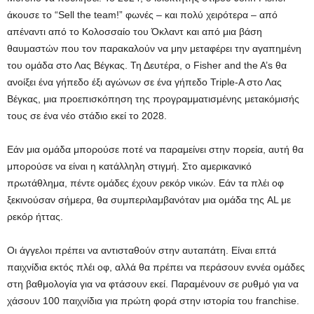
άκουσε το “Sell the team!” φωνές – και πολύ χειρότερα – από
απέναντι από το Κολοσσαίο του Όκλαντ και από μια βάση
θαυμαστών που τον παρακαλούν να μην μεταφέρει την αγαπημένη
του ομάδα στο Λας Βέγκας. Τη Δευτέρα, ο Fisher and the A’s θα
ανοίξει ένα γήπεδο έξι αγώνων σε ένα γήπεδο Triple-A στο Λας
Βέγκας, μια προεπισκόπηση της προγραμματισμένης μετακόμισής
τους σε ένα νέο στάδιο εκεί το 2028.
Εάν μια ομάδα μπορούσε ποτέ να παραμείνει στην πορεία, αυτή θα
μπορούσε να είναι η κατάλληλη στιγμή. Στο αμερικανικό
πρωτάθλημα, πέντε ομάδες έχουν ρεκόρ νικών. Εάν τα πλέι οφ
ξεκινούσαν σήμερα, θα συμπεριλαμβανόταν μια ομάδα της AL με
ρεκόρ ήττας.
Οι άγγελοι πρέπει να αντισταθούν στην αυταπάτη. Είναι επτά
παιχνίδια εκτός πλέι οφ, αλλά θα πρέπει να περάσουν εννέα ομάδες
στη βαθμολογία για να φτάσουν εκεί. Παραμένουν σε ρυθμό για να
χάσουν 100 παιχνίδια για πρώτη φορά στην ιστορία του franchise.