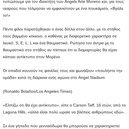
τυπώσουμε για τον ιδιοκτήτη των Angels Arte Moreno και, για τους
νεαρούς που τόλμησαν να εμφανιστούν με ένα πουκάμισο, «Βγάλε
το!»
Πέντε φίλοι παρατάχθηκαν ο ένας δίπλα στον άλλο, με το στήθος
τους βαμμένο κόκκινο, ο καθένας με διαφορετικό χαρακτήρα σε
λευκό: S, E, L, L και ένα θαυμαστικό. Ρώτησα τον άντρα με το
θαυμαστικό στο στήθος αν πίστευε ότι οι διαμαρτυρίες θα είχαν
κάποιο αντίκτυπο στον Μορένο.
Οι οπαδοί κουνούν τις φανέλες τους και φωνάζουν «πουλήστε την
ομάδα» κατά τη διάρκεια ενός αγώνα στο Angel Stadium.
(Ronaldo Bolaños/Los Angeles Times)
«Ελπίζω ότι θα έχει αντίκτυπο», είπε ο Carson Taff, 16 ετών, από το
Laguna Hills, «αλλά είναι πολύ ωραίο να βλέπεις ανθρώπους εδώ».
Σε ένα γήπεδο που γενναιόδωρα θα μπορούσε να χαρακτηριστεί