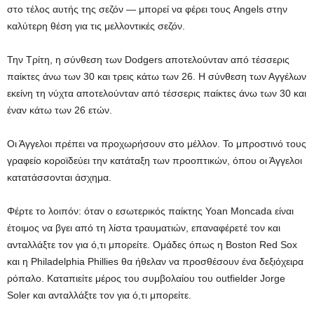
στο τέλος αυτής της σεζόν — μπορεί να φέρει τους Angels στην
καλύτερη θέση για τις μελλοντικές σεζόν.
Την Τρίτη, η σύνθεση των Dodgers αποτελούνταν από τέσσερις
παίκτες άνω των 30 και τρεις κάτω των 26. Η σύνθεση των Αγγέλων
εκείνη τη νύχτα αποτελούνταν από τέσσερις παίκτες άνω των 30 και
έναν κάτω των 26 ετών.
Οι Άγγελοι πρέπει να προχωρήσουν στο μέλλον. Το μπροστινό τους
γραφείο κοροϊδεύει την κατάταξη των προοπτικών, όπου οι Άγγελοι
κατατάσσονται άσχημα.
Φέρτε το λοιπόν: όταν ο εσωτερικός παίκτης Yoan Moncada είναι
έτοιμος να βγει από τη λίστα τραυματιών, επαναφέρετέ τον και
ανταλλάξτε τον για ό,τι μπορείτε. Ομάδες όπως η Boston Red Sox
και η Philadelphia Phillies θα ήθελαν να προσθέσουν ένα δεξιόχειρα
ρόπαλο. Καταπιείτε μέρος του συμβολαίου του outfielder Jorge
Soler και ανταλλάξτε τον για ό,τι μπορείτε.