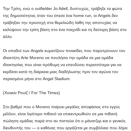
Την Τρίτη, ενώ ο outfielder Jo Adell, δυστυχώς, τράβηξε τα φώτα
της δημοσιότητας όταν του έπεσε ένα home run, οι Angels δεν
τράβηξαν την προσοχή στα θεμελιώδη λάθη της αποτυχίας να
καλύψουν την τρίτη βάση στο ένα παιχνίδι και τη δεύτερη βάση στο
άλλο.
Οι οπαδοί των Angels κυματίζουν πινακίδες που παροτρύνουν τον
ιδιοκτήτη Arte Moreno να πουλήσει την ομάδα σε μια ομάδα
ιδιοκτησίας που είναι πρόθυμη να επενδύσει περισσότερα για να
κερδίσει κατά τη διάρκεια μιας διαδήλωσης πριν τον αγώνα τον
περασμένο μήνα στο Angel Stadium.
(Χοακίν Ρουίζ / For The Times)
Στο βαθμό που ο Moreno παίρνει μεγάλες αποφάσεις στο εγγύς
μέλλον, είναι λιγότερο πιθανό να επικεντρωθούν σε μια πιθανή
πώληση ομάδας παρά στο αν πιστεύει ότι ο μάνατζερ και ο γενικός
διευθυντής του — ο καθένας που εργάζεται με συμβόλαιο που λήγει