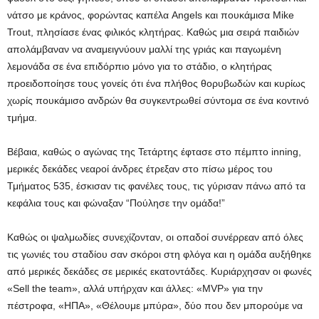
νάτσο με κράνος, φορώντας καπέλα Angels και πουκάμισα Mike
Trout, πλησίασε ένας φιλικός κλητήρας. Καθώς μια σειρά παιδιών
απολάμβαναν να αναμειγνύουν μαλλί της γριάς και παγωμένη
λεμονάδα σε ένα επιδόρπιο μόνο για το στάδιο, ο κλητήρας
προειδοποίησε τους γονείς ότι ένα πλήθος θορυβωδών και κυρίως
χωρίς πουκάμισο ανδρών θα συγκεντρωθεί σύντομα σε ένα κοντινό
τμήμα.
Βέβαια, καθώς ο αγώνας της Τετάρτης έφτασε στο πέμπτο inning,
μερικές δεκάδες νεαροί άνδρες έτρεξαν στο πίσω μέρος του
Τμήματος 535, έσκισαν τις φανέλες τους, τις γύρισαν πάνω από τα
κεφάλια τους και φώναξαν “Πούλησε την ομάδα!”
Καθώς οι ψαλμωδίες συνεχίζονταν, οι οπαδοί συνέρρεαν από όλες
τις γωνιές του σταδίου σαν σκόροι στη φλόγα και η ομάδα αυξήθηκε
από μερικές δεκάδες σε μερικές εκατοντάδες. Κυριάρχησαν οι φωνές
«Sell the team», αλλά υπήρχαν και άλλες: «MVP» για την
πέστροφα, «ΗΠΑ», «Θέλουμε μπύρα», δύο που δεν μπορούμε να