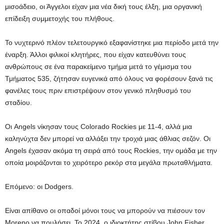
μισοάδειο, οι Άγγελοι είχαν μια νέα δική τους έλξη, μια οργανική
επίδειξη συμμετοχής του πλήθους.
Το νυχτερινό πλέον τελετουργικό εξαφανίστηκε μια περίοδο μετά την
έναρξη. Άλλοι φιλικοί κλητήρες, που είχαν κατευθύνει τους
ανθρώπους σε ένα παρακείμενο τμήμα μετά το γέμισμα του
Τμήματος 535, ζήτησαν ευγενικά από όλους να φορέσουν ξανά τις
φανέλες τους πριν επιστρέψουν στον γενικό πληθυσμό του
σταδίου.
Οι Angels νίκησαν τους Colorado Rockies με 11-4, αλλά μια
καληνύχτα δεν μπορεί να αλλάξει την τροχιά μιας άθλιας σεζόν. Οι
Angels έχασαν ακόμα τη σειρά από τους Rockies, την ομάδα με την
οποία μοιράζονται το χειρότερο ρεκόρ στα μεγάλα πρωταθλήματα.
Επόμενο: οι Dodgers.
Είναι απίθανο οι οπαδοί μόνοι τους να μπορούν να πιέσουν τον
Moreno να πουλήσει. Το 2024, ο ιδιοκτήτης στίβου John Fisher