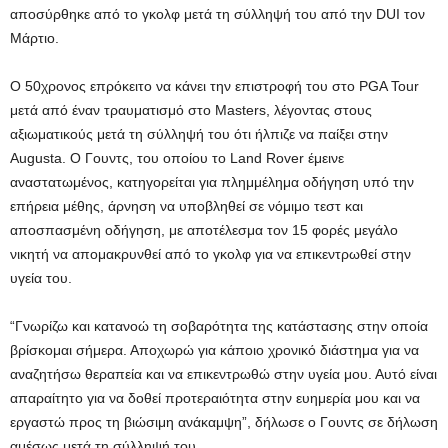
αποσύρθηκε από το γκολφ μετά τη σύλληψή του από την DUI τον
Μάρτιο.
Ο 50χρονος επρόκειτο να κάνει την επιστροφή του στο PGA Tour
μετά από έναν τραυματισμό στο Masters, λέγοντας στους
αξιωματικούς μετά τη σύλληψή του ότι ήλπιζε να παίξει στην
Augusta. Ο Γουντς, του οποίου το Land Rover έμεινε
αναστατωμένος, κατηγορείται για πλημμέλημα οδήγηση υπό την
επήρεια μέθης, άρνηση να υποβληθεί σε νόμιμο τεστ και
αποσπασμένη οδήγηση, με αποτέλεσμα τον 15 φορές μεγάλο
νικητή να απομακρυνθεί από το γκολφ για να επικεντρωθεί στην
υγεία του.
“Γνωρίζω και κατανοώ τη σοβαρότητα της κατάστασης στην οποία
βρίσκομαι σήμερα. Αποχωρώ για κάποιο χρονικό διάστημα για να
αναζητήσω θεραπεία και να επικεντρωθώ στην υγεία μου. Αυτό είναι
απαραίτητο για να δοθεί προτεραιότητα στην ευημερία μου και να
εργαστώ προς τη βιώσιμη ανάκαμψη”, δήλωσε ο Γουντς σε δήλωση
αμέσως μετά τη σύλληψή του.