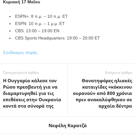
Κυριακή 17 Μαΐου
ESPN+: 8 π.μ. – 10 π.μ. ET
ESPN: 10 π.μ. – 1 μ.μ. ET
CBS: 13:00 – 19:00 EN
CBS Sports Headquarters: 19:00 – 20:00 ET
Σύνδεσμος πηγής
Προηγούμενο άρθρο
Επόμενο άρθρο
Η Ουγγαρία κάλεσε τον
Θανατηφόρες ηλιακές
Ρώσο πρεσβευτή για να
καταιγίδες «κόκκινου
διαμαρτυρηθεί για τις
ουρανού» από 800 χρόνια
επιθέσεις στην Ουκρανία
πριν ανακαλύφθηκαν σε
κοντά στα σύνορά της
αρχαία δέντρα
Νεφέλη Καρατζά