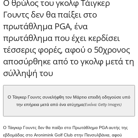
Ο θρύλος του γκολφ Τάιγκερ
Γουντς δεν θα παίξει στο
πρωτάθλημα PGA, ένα
πρωτάθλημα που έχει κερδίσει
τέσσερις φορές, αφού ο 50χρονος
αποσύρθηκε από το γκολφ μετά τη
σύλληψή του
Ο Τάιγκερ Γουντς συνελήφθη τον Μάρτιο επειδή οδηγούσε υπό
(Εικόνα: Getty Images)
την επήρεια μετά από ένα ατύχημα
Ο Τάιγκερ Γουντς δεν θα παίξει στο Πρωτάθλημα PGA αυτής της
εβδομάδας στο Aronimink Golf Club στην Πενσυλβάνια, αφού