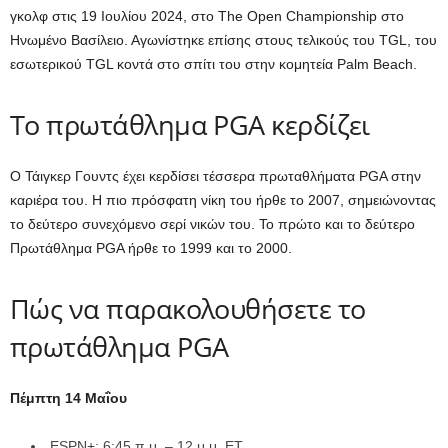
γκολφ στις 19 Ιουλίου 2024, στο The Open Championship στο
Ηνωμένο Βασίλειο. Αγωνίστηκε επίσης στους τελικούς του TGL, του
εσωτερικού TGL κοντά στο σπίτι του στην κομητεία Palm Beach.
Το πρωτάθλημα PGA κερδίζει
Ο Τάιγκερ Γουντς έχει κερδίσει τέσσερα πρωταθλήματα PGA στην
καριέρα του. Η πιο πρόσφατη νίκη του ήρθε το 2007, σημειώνοντας
το δεύτερο συνεχόμενο σερί νικών του. Το πρώτο και το δεύτερο
Πρωτάθλημα PGA ήρθε το 1999 και το 2000.
Πώς να παρακολουθήσετε το
πρωτάθλημα PGA
Πέμπτη 14 Μαΐου
ESPN+: 6:45 π.μ. – 12 μ.μ. ET