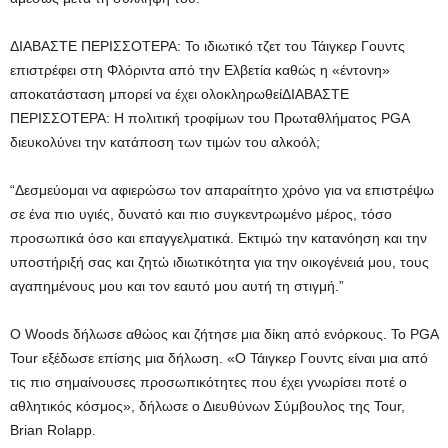
ΔΙΑΒΑΣΤΕ ΠΕΡΙΣΣΟΤΕΡΑ
:
Το ιδιωτικό τζετ του Τάιγκερ Γουντς
επιστρέφει στη Φλόριντα από την Ελβετία καθώς η «έντονη»
αποκατάσταση μπορεί να έχει ολοκληρωθεί
ΔΙΑΒΑΣΤΕ
ΠΕΡΙΣΣΟΤΕΡΑ
:
Η πολιτική τροφίμων του Πρωταθλήματος PGA
διευκολύνει την κατάποση των τιμών του αλκοόλ;
“Δεσμεύομαι να αφιερώσω τον απαραίτητο χρόνο για να επιστρέψω
σε ένα πιο υγιές, δυνατό και πιο συγκεντρωμένο μέρος, τόσο
προσωπικά όσο και επαγγελματικά. Εκτιμώ την κατανόηση και την
υποστήριξή σας και ζητώ ιδιωτικότητα για την οικογένειά μου, τους
αγαπημένους μου και τον εαυτό μου αυτή τη στιγμή.”
Ο Woods δήλωσε αθώος και ζήτησε μια δίκη από ενόρκους. Το PGA
Tour εξέδωσε επίσης μια δήλωση. «Ο Τάιγκερ Γουντς είναι μια από
τις πιο σημαίνουσες προσωπικότητες που έχει γνωρίσει ποτέ ο
αθλητικός κόσμος», δήλωσε ο Διευθύνων Σύμβουλος της Tour,
Brian Rolapp.