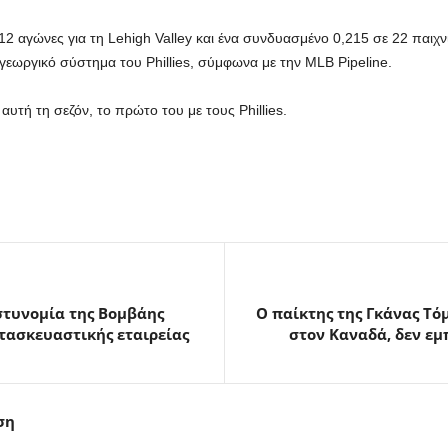
2 αγώνες για τη Lehigh Valley και ένα συνδυασμένο 0,215 σε 22 παιχνί
γεωργικό σύστημα του Phillies, σύμφωνα με την MLB Pipeline.
α αυτή τη σεζόν, το πρώτο του με τους Phillies.
στυνομία της Βομβάης
Ο παίκτης της Γκάνας Τό
ατασκευαστικής εταιρείας
στον Καναδά, δεν εμ
ση