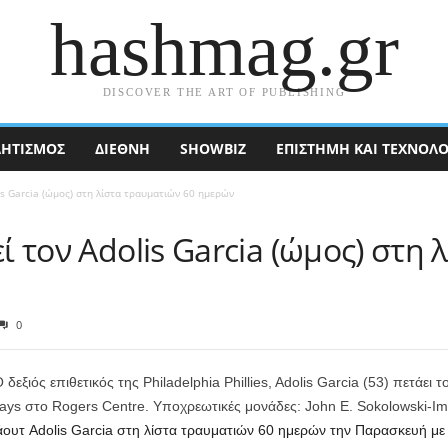
hashmag.gr
DISCOVER THE ART OF PUBLISHING
ΗΤΙΣΜΟΣ
ΔΙΕΘΝΉ
SHOWBIZ
ΕΠΙΣΤΉΜΗ ΚΑΙ ΤΕΧΝΟΛΟ
lis Garcia (ώμος) στη λίστα τραυματιών 60 ημερών
εί τον Adolis Garcia (ώμος) στη
0
δεξιός επιθετικός της Philadelphia Phillies, Adolis Garcia (53) πετάει 
Jays στο Rogers Centre. Υποχρεωτικές μονάδες: John E. Sokolowski-I
 άουτ Adolis Garcia στη λίστα τραυματιών 60 ημερών την Παρασκευή με 