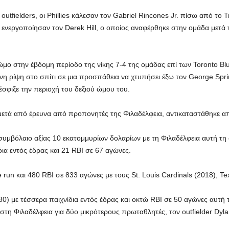
outfielders, οι Phillies κάλεσαν τον Gabriel Rincones Jr. πίσω από το T
 ενεργοποίησαν τον Derek Hill, ο οποίος αναφέρθηκε στην ομάδα μετά
μο στην έβδομη περίοδο της νίκης 7-4 της ομάδας επί των Toronto Blue
μένη ρίψη στο σπίτι σε μια προσπάθεια να χτυπήσει έξω τον George Spr
έσφιξε την περιοχή του δεξιού ώμου του.
ετά από έρευνα από προπονητές της Φιλαδέλφεια, αντικαταστάθηκε α
υμβόλαιο αξίας 10 εκατομμυρίων δολαρίων με τη Φιλαδέλφεια αυτή τη σ
δια εντός έδρας και 21 RBI σε 67 αγώνες.
 run και 480 RBI σε 833 αγώνες με τους St. Louis Cardinals (2018), Te
80) με τέσσερα παιχνίδια εντός έδρας και οκτώ RBI σε 50 αγώνες αυτή τ
στη Φιλαδέλφεια για δύο μικρότερους πρωταθλητές, τον outfielder Dylan