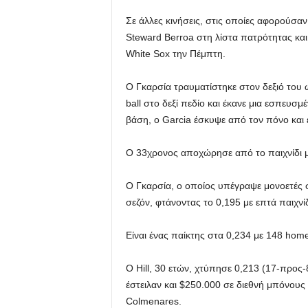
Σε άλλες κινήσεις, στις οποίες αφορούσαν 
Steward Berroa στη λίστα πατρότητας και
White Sox την Πέμπτη.
Ο Γκαρσία τραυματίστηκε στον δεξιό του ώ
ball στο δεξί πεδίο και έκανε μια εσπευσ
βάση, ο Garcia έσκυψε από τον πόνο και 
Ο 33χρονος αποχώρησε από το παιχνίδι μ
Ο Γκαρσία, ο οποίος υπέγραψε μονοετές σ
σεζόν, φτάνοντας το 0,195 με επτά παιχνί
Είναι ένας παίκτης στα 0,234 με 148 home
Ο Hill, 30 ετών, χτύπησε 0,213 (17-προς-
έστειλαν και $250.000 σε διεθνή μπόνους 
Colmenares.