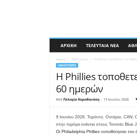
ΑΡΧΙΚΉ
ΤΕΛΕΥΤΑΊΑ ΝΈΑ
ΑΘΛ
Αρχική
Αθλητισμος
Η Phillies τοποθετεί τον Ado
ΑΘΛΗΤΙΣΜΟΣ
Η Phillies τοποθετ
60 ημερών
Από
Πελαγία Καραθανάση
-
13 Ιουνίου 2026
9 Ιουνίου 2026. Τορόντο, Οντάριο, CAN; Ο 
στην πιρόγα ενάντια στους Toronto Blue 
Οι Philadelphia Phillies τοποθέτησαν τον