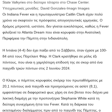
State Valkyries στο δεύτερο τέταρτο στο Chase Center.
Υποχρεωτικές μονάδες: David Gonzales-Imagn Images
Οι Indiana Fever και η πρωταγωνίστρια Caitlin Clark είχαν πολύ
χρόνο να σκεφτούν τις πρόσφατες απογοητευτικές ερμηνείες. Ο
δρόμος μπροστά, ωστόσο, δεν γίνεται ευκολότερος, καθώς η Fever
φιλοξενεί το Atlanta Dream που είναι κορυφαίο στην Ανατολική
Περιφέρεια την Πέμπτη στην Ινδιανάπολη.
Η Ιντιάνα (4-4) δεν έχει παίξει από το Σάββατο, όταν έχασε με 100-
84 από τους Πόρτλαντ Φάιρ. Η Clark κρατήθηκε σε μόλις έξι
πόντους, που είναι η χαμηλότερη επίδοσή της σε σκορ από ένα
παιχνίδι τριών πόντων στις 2 Ιουνίου 2024.
Ο Κλαρκ, ο πέμπτος κορυφαίος σκόρερ του πρωταθλήματος με
20,1 πόντους ανά παιχνίδι και προηγούμενος σε ασίστ (8,1),
εμφανίστηκε σε διαφορετικό φως χάρη σε ένα βίντεο που δείχνει μια
λεκτική διαμάχη με την προπονήτρια Stephanie White κατά τη
δεύτερη συνεχόμενη ήττα του Fever. Κατά τη διάρκεια του
εκτεταμένου διαλείμματος πριν από το παιχνίδι της Πέμπτης, ο