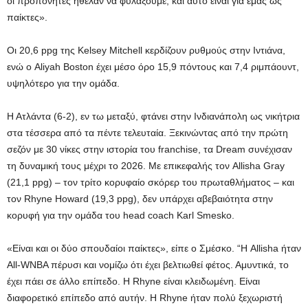
οι προπονητές ήθελαν να φυλάξουμε, και αυτό είναι για εμάς ως
παίκτες».
Οι 20,6 ppg της Kelsey Mitchell κερδίζουν ρυθμούς στην Ιντιάνα,
ενώ ο Aliyah Boston έχει μέσο όρο 15,9 πόντους και 7,4 ριμπάουντ,
υψηλότερο για την ομάδα.
Η Ατλάντα (6-2), εν τω μεταξύ, φτάνει στην Ινδιανάπολη ως νικήτρια
στα τέσσερα από τα πέντε τελευταία. Ξεκινώντας από την πρώτη
σεζόν με 30 νίκες στην ιστορία του franchise, τα Dream συνέχισαν
τη δυναμική τους μέχρι το 2026. Με επικεφαλής τον Allisha Gray
(21,1 ppg) – τον ​​τρίτο κορυφαίο σκόρερ του πρωταθλήματος – και
τον Rhyne Howard (19,3 ppg), δεν υπάρχει αβεβαιότητα στην
κορυφή για την ομάδα του head coach Karl Smesko.
«Είναι και οι δύο σπουδαίοι παίκτες», είπε ο Σμέσκο. “Η Allisha ήταν
All-WNBA πέρυσι και νομίζω ότι έχει βελτιωθεί φέτος. Αμυντικά, το
έχει πάει σε άλλο επίπεδο. Η Rhyne είναι κλειδωμένη. Είναι
διαφορετικό επίπεδο από αυτήν. Η Rhyne ήταν πολύ ξεχωριστή