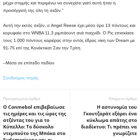
μέχρι στιγμής και περιμένω να συνεχίσει γιατί αυτή ήταν η
προσέγγισή της όλη τη σεζόν.”
Αυτή την εκτός σεζόν, ο Angel Reese έχει μέσο όρο 13 πόντους και
κορυφαίο στο WNBA 11,3 ριμπάουντ ανά παιχνίδι. Ο Ρις επισκίασε
τους 1.000 πόντους καριέρας στην εντός έδρας νίκη των Dream με
91-75 επί της Κονέκτικατ Σαν την Τρίτη.
–Μέσα σε επίπεδο πεδίου
Σύνδεσμος πηγής
Προηγούμενο άρθρο
Επόμενο άρθρο
Ο Conmebol επιβεβαίωσε
Η αστυνομία του
τις ημέρες και τις ώρες της
Γκουτζαράτ εξάρει ένα
ατζέντας του για το
κύκλωμα απάτης στο
Κύπελλο: Το δύσκολο
διαδίκτυο: Τι πρέπει να
ντεμπούτο της Μπόκα στο
γνωρίζετε
Sudamericana και οι