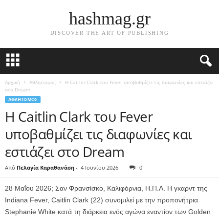
hashmag.gr
DISCOVER THE ART OF PUBLISHING
Αρχική
Αθλητισμος
Η Caitlin Clark του Fever υποβαθμίζει τις διαφωνίες και εστιάζει
στο Dream
ΑΘΛΗΤΙΣΜΟΣ
Η Caitlin Clark του Fever
υποβαθμίζει τις διαφωνίες και
εστιάζει στο Dream
Από
Πελαγία Καραθανάση
-
4 Ιουνίου 2026
0
28 Μαΐου 2026; Σαν Φρανσίσκο, Καλιφόρνια, Η.Π.Α. Η γκαρντ της
Indiana Fever, Caitlin Clark (22) συνομιλεί με την προπονήτρια
Stephanie White κατά τη διάρκεια ενός αγώνα εναντίον των Golden