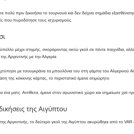
ε πολύ πριν ξεκινήσει το τουρνουά και δεν δείχνει σημάδια εξασθένιση
μές που πυροδότησε τους ισχυρισμούς.
σι
πελλο μέχρι στιγμής, σκοράροντας οκτώ γκολ σε πέντε παιχνίδια, αλλά
της Αργεντινής με την Αλγερία.
 χτύπησε με τσουγκράνα τα μπουλόνια του στη γάμπα του Αλγερινού Ai
η της κόκκινης κάρτας, το περιστατικό έμεινε ατιμώρητο.
 ένα ματς. Αντίθετα, έμεινε στον αγωνιστικό χώρο και σημείωσε χατ-τρι
δικήσεις της Αιγύπτου
της Αργεντινής, το δεύτερο γκολ της Αιγύπτου ακυρώθηκε από το VAR