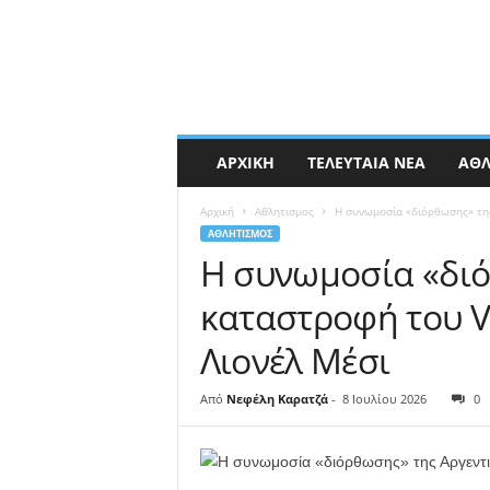
ΑΡΧΙΚΉ
ΤΕΛΕΥΤΑΊΑ ΝΈΑ
ΑΘΛ
Αρχική
Αθλητισμος
Η συνωμοσία «διόρθωσης» της 
ΑΘΛΗΤΙΣΜΟΣ
Η συνωμοσία «διό
καταστροφή του VA
Λιονέλ Μέσι
Από
Νεφέλη Καρατζά
-
8 Ιουλίου 2026
0