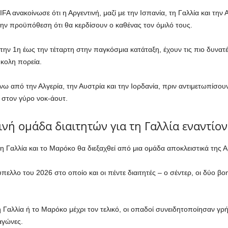
FA ανακοίνωσε ότι η Αργεντινή, μαζί με την Ισπανία, τη Γαλλία και την 
την προϋπόθεση ότι θα κερδίσουν ο καθένας τον όμιλό τους.
ην 1η έως την τέταρτη στην παγκόσμια κατάταξη, έχουν τις πιο δυνατέ
ύκολη πορεία.
ω από την Αλγερία, την Αυστρία και την Ιορδανία, πριν αντιμετωπίσο
 στον γύρο νοκ-άουτ.
ινή ομάδα διαιτητών για τη Γαλλία εναντίο
 Γαλλία και το Μαρόκο θα διεξαχθεί από μια ομάδα αποκλειστικά της Αρ
λλο του 2026 στο οποίο και οι πέντε διαιτητές – ο σέντερ, οι δύο βοηθ
τη Γαλλία ή το Μαρόκο μέχρι τον τελικό, οι οπαδοί συνειδητοποίησαν γ
αγώνες.