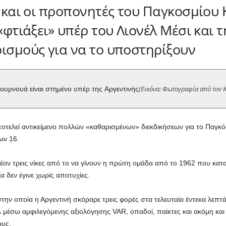
ες και οι προπονητές του Παγκοσμίο
«φτιάξει» υπέρ του Λιονέλ Μέσι και τ
ρισμούς για να το υποστηρίξουν
(Εικόνα: Φωτογραφία από τον 
τουρνουά είναι στημένο υπέρ της Αργεντινής
οτελεί αντικείμενο πολλών «καθαρισμένων» διεκδικήσεων για το Παγκό
ων 16.
λέον τρεις νίκες από το να γίνουν η πρώτη ομάδα από το 1962 που κατ
 δεν έγινε χωρίς αποτυχίες.
στην οποία η Αργεντινή σκόραρε τρεις φορές στα τελευταία έντεκα λεπτά
λ μέσω αμφιλεγόμενης αξιολόγησης VAR, οπαδοί, παίκτες και ακόμη και
ους.