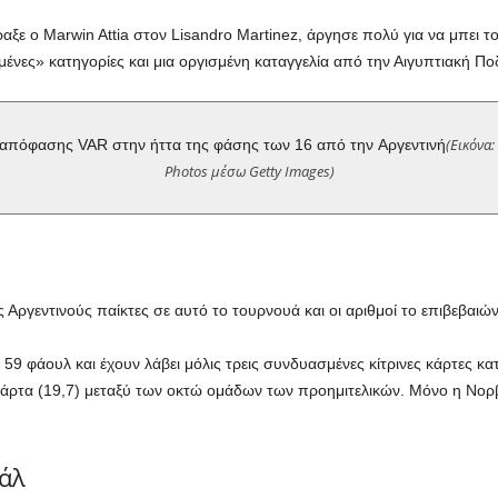
ξε ο Marwin Attia στον Lisandro Martinez, άργησε πολύ για να μπει το
ες» κατηγορίες και μια οργισμένη καταγγελία από την Αιγυπτιακή Π
(Εικόνα:
ς απόφασης VAR στην ήττα της φάσης των 16 από την Αργεντινή
Photos μέσω Getty Images)
ους Αργεντινούς παίκτες σε αυτό το τουρνουά και οι αριθμοί το επιβεβαιώ
 59 φάουλ και έχουν λάβει μόλις τρεις συνδυασμένες κίτρινες κάρτες κα
ρτα (19,7) μεταξύ των οκτώ ομάδων των προημιτελικών. Μόνο η Νορβη
άλ