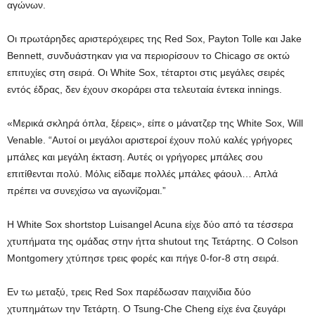
αγώνων.
Οι πρωτάρηδες αριστερόχειρες της Red Sox, Payton Tolle και Jake
Bennett, συνδυάστηκαν για να περιορίσουν το Chicago σε οκτώ
επιτυχίες στη σειρά. Οι White Sox, τέταρτοι στις μεγάλες σειρές
εντός έδρας, δεν έχουν σκοράρει στα τελευταία έντεκα innings.
«Μερικά σκληρά όπλα, ξέρεις», είπε ο μάνατζερ της White Sox, Will
Venable. “Αυτοί οι μεγάλοι αριστεροί έχουν πολύ καλές γρήγορες
μπάλες και μεγάλη έκταση. Αυτές οι γρήγορες μπάλες σου
επιτίθενται πολύ. Μόλις είδαμε πολλές μπάλες φάουλ… Απλά
πρέπει να συνεχίσω να αγωνίζομαι.”
Η White Sox shortstop Luisangel Acuna είχε δύο από τα τέσσερα
χτυπήματα της ομάδας στην ήττα shutout της Τετάρτης. Ο Colson
Montgomery χτύπησε τρεις φορές και πήγε 0-for-8 στη σειρά.
Εν τω μεταξύ, τρεις Red Sox παρέδωσαν παιχνίδια δύο
χτυπημάτων την Τετάρτη. Ο Tsung-Che Cheng είχε ένα ζευγάρι