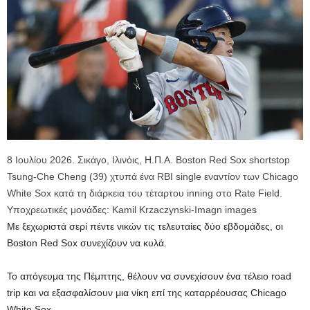
8 Ιουλίου 2026. Σικάγο, Ιλινόις, Η.Π.Α. Boston Red Sox shortstop
Tsung-Che Cheng (39) χτυπά ένα RBI single εναντίον των Chicago
White Sox κατά τη διάρκεια του τέταρτου inning στο Rate Field.
Υποχρεωτικές μονάδες: Kamil Krzaczynski-Imagn images
Με ξεχωριστά σερί πέντε νικών τις τελευταίες δύο εβδομάδες, οι
Boston Red Sox συνεχίζουν να κυλά.
Το απόγευμα της Πέμπτης, θέλουν να συνεχίσουν ένα τέλειο road
trip και να εξασφαλίσουν μια νίκη επί της καταρρέουσας Chicago
White Sox.