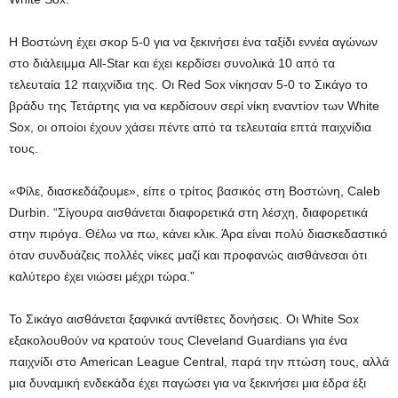
Η Βοστώνη έχει σκορ 5-0 για να ξεκινήσει ένα ταξίδι εννέα αγώνων
στο διάλειμμα All-Star και έχει κερδίσει συνολικά 10 από τα
τελευταία 12 παιχνίδια της. Οι Red Sox νίκησαν 5-0 το Σικάγο το
βράδυ της Τετάρτης για να κερδίσουν σερί νίκη εναντίον των White
Sox, οι οποίοι έχουν χάσει πέντε από τα τελευταία επτά παιχνίδια
τους.
«Φίλε, διασκεδάζουμε», είπε ο τρίτος βασικός στη Βοστώνη, Caleb
Durbin. “Σίγουρα αισθάνεται διαφορετικά στη λέσχη, διαφορετικά
στην πιρόγα. Θέλω να πω, κάνει κλικ. Άρα είναι πολύ διασκεδαστικό
όταν συνδυάζεις πολλές νίκες μαζί και προφανώς αισθάνεσαι ότι
καλύτερο έχει νιώσει μέχρι τώρα.”
Το Σικάγο αισθάνεται ξαφνικά αντίθετες δονήσεις. Οι White Sox
εξακολουθούν να κρατούν τους Cleveland Guardians για ένα
παιχνίδι στο American League Central, παρά την πτώση τους, αλλά
μια δυναμική ενδεκάδα έχει παγώσει για να ξεκινήσει μια έδρα έξι