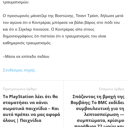
τραυματισμών.
Ο προσωρινός μάνατζερ της Βοστώνης, Τσαντ Τρέισι, δήλωσε μετά
τον αγώνα ότι ο Κοντρέρας μπόρεσε να βάλει βάρος στο πόδι του
και ότι ο Σίγκλερ πονούσε. Ο Κοντρέρας είπε στους
δημοσιογράφους ότι πιστεύει ότι ο τραυματισμός του είναι
καθημερινός τραυματισμός.
–Μέσα σε επίπεδο πεδίου
Σύνδεσμος πηγής
Προηγούμενο άρθρο
Επόμενο άρθρο
Το PlayStation λέει ότι θα
Σπάζοντας τη βροχή της
σταματήσει να κάνει
Βομβάης; Το BMC εκδίδει
σωματικά παιχνίδια – Και
συμβουλευτική για τη
αυτό πρέπει να μας αφορά
λεπτοσπείρωση —
όλους | Παιχνίδια
συμπτώματα, κρίσιμο
παράθυρο 72 ωρών και