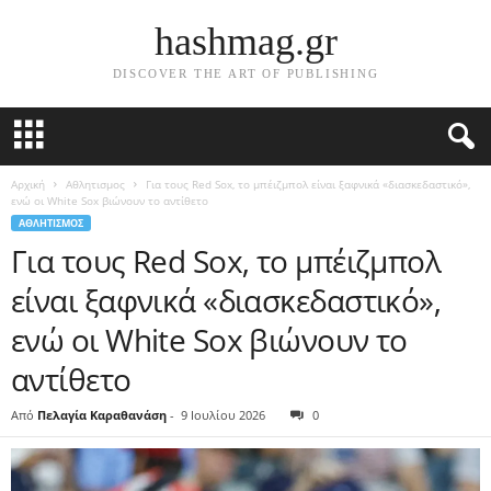
hashmag.gr
DISCOVER THE ART OF PUBLISHING
Αρχική
Αθλητισμος
Για τους Red Sox, το μπέιζμπολ είναι ξαφνικά «διασκεδαστικό»,
ενώ οι White Sox βιώνουν το αντίθετο
ΑΘΛΗΤΙΣΜΟΣ
Για τους Red Sox, το μπέιζμπολ
είναι ξαφνικά «διασκεδαστικό»,
ενώ οι White Sox βιώνουν το
αντίθετο
Από
Πελαγία Καραθανάση
-
9 Ιουλίου 2026
0