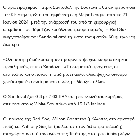
Ο αριστερόχειρας Πάτρικ Σάντοβαλ της Βοστώνης θα αντιμετωπίσει
τον Κέι στην πρώτη του εμφάνιση στη Major League από τις 21
Ιουνίου 2024, μετά την ανάρρωσή του από τη χειρουργική
επέμβαση του Τόμι Τζον και άλλους τραυματισμούς. Η Red Sox
ενεργοποίησε τον Sandoval από τη λίστα τραυματιών 60 ημερών τη
Δευτέρα.
«Όλη αυτή η διαδικασία ήταν προφανώς ψυχικά κουραστική και
προκλητική», είπε ο Sandoval. «Τα σωματικά πράγματα, οι
αναποδιές και ο πόνος, ή οτιδήποτε άλλο, αλλά ψυχικά σίγουρα
χρειάστηκε ένα αντίτιμο και απλώς με δίδαξε πολλά».
Ο Sandoval έχει 0-3 με 7,63 ERA σε τρεις εκκινήσεις καριέρας
απέναντι στους White Sox πάνω από 15 1/3 innings.
Οι παίκτες της Red Sox, Willson Contreras (μώλωπες στο αριστερό
πόδι) και Anthony Seigler (μώλωπας στον δεξιό τραπεζοειδή)
αποχώρησαν από τον αγώνα της Τετάρτης στο τρίτο inning λόγω