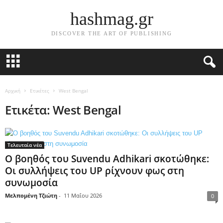
hashmag.gr
DISCOVER THE ART OF PUBLISHING
Αρχική
Ετικέτες
West Bengal
Ετικέτα: West Bengal
Τελευταία νέα
Ο βοηθός του Suvendu Adhikari σκοτώθηκε:
Οι συλλήψεις του UP ρίχνουν φως στη
συνωμοσία
Μελπομένη Τζιώτη
-
11 Μαΐου 2026
0