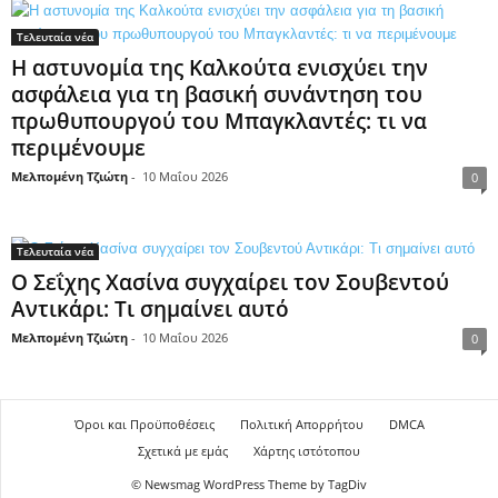
Τελευταία νέα
Η αστυνομία της Καλκούτα ενισχύει την
ασφάλεια για τη βασική συνάντηση του
πρωθυπουργού του Μπαγκλαντές: τι να
περιμένουμε
Μελπομένη Τζιώτη
-
10 Μαΐου 2026
0
Τελευταία νέα
Ο Σεΐχης Χασίνα συγχαίρει τον Σουβεντού
Αντικάρι: Τι σημαίνει αυτό
Μελπομένη Τζιώτη
-
10 Μαΐου 2026
0
Όροι και Προϋποθέσεις
Πολιτική Απορρήτου
DMCA
Σχετικά με εμάς
Χάρτης ιστότοπου
© Newsmag WordPress Theme by TagDiv