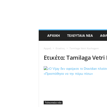
ΑΡΧΙΚΉ
ΤΕΛΕΥΤΑΊΑ ΝΈΑ
ΑΘΛ
Αρχική
Ετικέτες
Tamilaga Vetri Kazhagam
Ετικέτα: Tamilaga Vetr
Τελευταία νέα