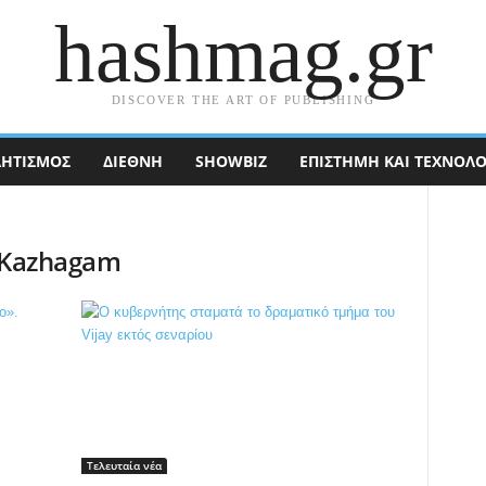
hashmag.gr
DISCOVER THE ART OF PUBLISHING
ΗΤΙΣΜΟΣ
ΔΙΕΘΝΉ
SHOWBIZ
ΕΠΙΣΤΉΜΗ ΚΑΙ ΤΕΧΝΟΛΟ
i Kazhagam
Τελευταία νέα