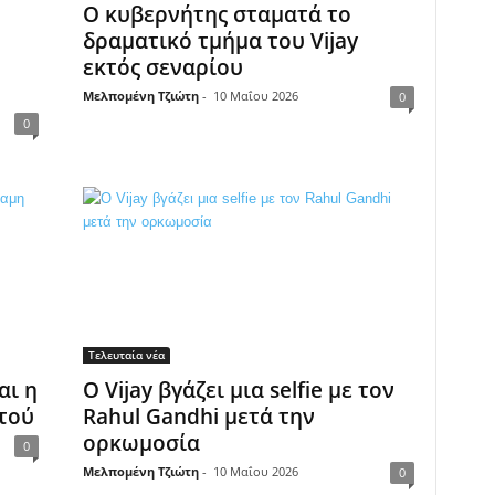
Ο κυβερνήτης σταματά το
δραματικό τμήμα του Vijay
εκτός σεναρίου
Μελπομένη Τζιώτη
-
10 Μαΐου 2026
0
0
Τελευταία νέα
αι η
Ο Vijay βγάζει μια selfie με τον
τού
Rahul Gandhi μετά την
ορκωμοσία
0
Μελπομένη Τζιώτη
-
10 Μαΐου 2026
0