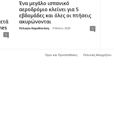
Ένα μεγάλο ισπανικό
αεροδρόμιο κλείνει για 5
εβδομάδες και όλες οι πτήσεις
πετά
ακυρώνονται
nes
Πελαγία Καραθανάση
-
9 Μαΐου 2026
0
0
Όροι και Προϋποθέσεις
Πολιτική Απορρήτου