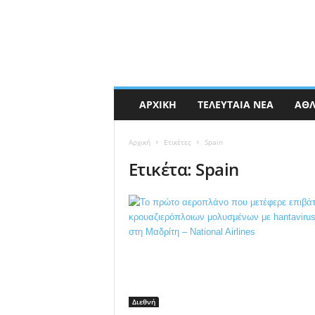
ΑΡΧΙΚΉ
ΤΕΛΕΥΤΑΊΑ ΝΈΑ
ΑΘΛ
Αρχική
Ετικέτες
Spain
Ετικέτα: Spain
Διεθνή