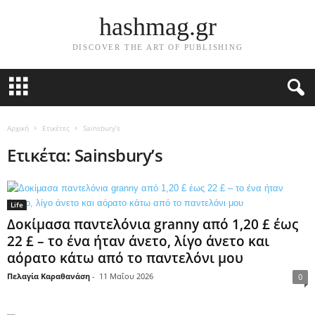
hashmag.gr
DISCOVER THE ART OF PUBLISHING
Αρχική
Ετικέτες
Sainsbury’s
Ετικέτα: Sainsbury’s
Life
Δοκίμασα παντελόνια granny από 1,20 £ έως
22 £ – το ένα ήταν άνετο, λίγο άνετο και
αόρατο κάτω από το παντελόνι μου
Πελαγία Καραθανάση
-
11 Μαΐου 2026
0