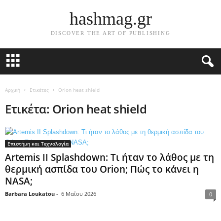
hashmag.gr
DISCOVER THE ART OF PUBLISHING
Αρχική
Ετικέτες
Orion heat shield
Ετικέτα: Orion heat shield
Επιστήμη και Τεχνολογία
Artemis II Splashdown: Τι ήταν το λάθος με τη
θερμική ασπίδα του Orion; Πώς το κάνει η
NASA;
Barbara Loukatou
-
6 Μαΐου 2026
0