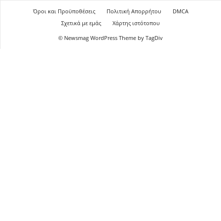
Όροι και Προϋποθέσεις
Πολιτική Απορρήτου
DMCA
Σχετικά με εμάς
Χάρτης ιστότοπου
© Newsmag WordPress Theme by TagDiv