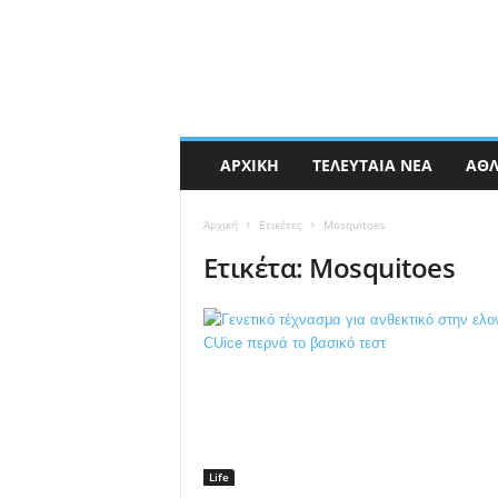
ΑΡΧΙΚΉ
ΤΕΛΕΥΤΑΊΑ ΝΈΑ
ΑΘΛ
Αρχική
Ετικέτες
Mosquitoes
Ετικέτα: Mosquitoes
Life