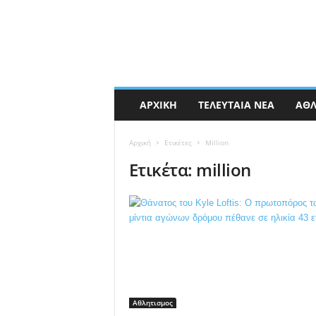
ΑΡΧΙΚΉ
ΤΕΛΕΥΤΑΊΑ ΝΈΑ
ΑΘΛ
Αρχική
Ετικέτες
Million
Ετικέτα: million
Αθλητισμος