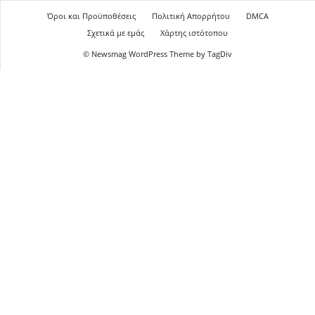
Όροι και Προϋποθέσεις
Πολιτική Απορρήτου
DMCA
Σχετικά με εμάς
Χάρτης ιστότοπου
© Newsmag WordPress Theme by TagDiv