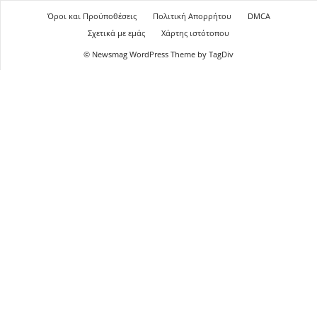
Όροι και Προϋποθέσεις
Πολιτική Απορρήτου
DMCA
Σχετικά με εμάς
Χάρτης ιστότοπου
© Newsmag WordPress Theme by TagDiv