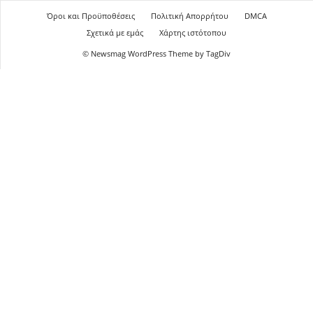
Όροι και Προϋποθέσεις
Πολιτική Απορρήτου
DMCA
Σχετικά με εμάς
Χάρτης ιστότοπου
© Newsmag WordPress Theme by TagDiv