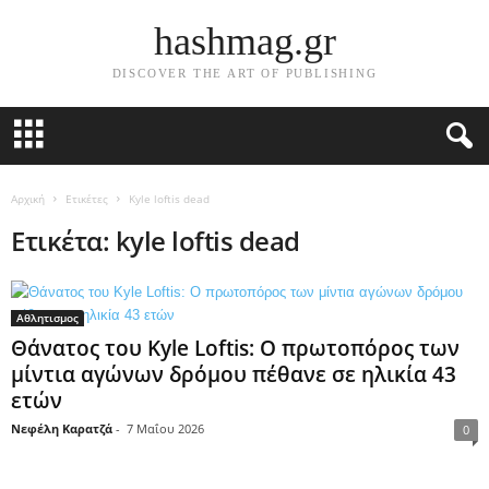
hashmag.gr
DISCOVER THE ART OF PUBLISHING
Αρχική
Ετικέτες
Kyle loftis dead
Ετικέτα: kyle loftis dead
Αθλητισμος
Θάνατος του Kyle Loftis: Ο πρωτοπόρος των
μίντια αγώνων δρόμου πέθανε σε ηλικία 43
ετών
Νεφέλη Καρατζά
-
7 Μαΐου 2026
0