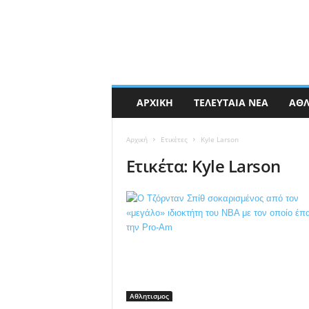
ΑΡΧΙΚΉ
ΤΕΛΕΥΤΑΊΑ ΝΈΑ
ΑΘΛ
Αρχική
Ετικέτες
Kyle Larson
Ετικέτα: Kyle Larson
Αθλητισμος