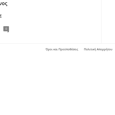
νος
η
ε
0
Όροι και Προϋποθέσεις
Πολιτική Απορρήτου