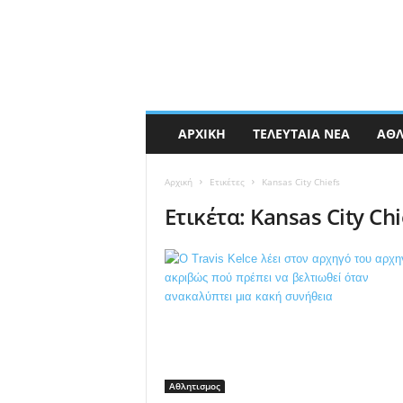
ΑΡΧΙΚΉ
ΤΕΛΕΥΤΑΊΑ ΝΈΑ
ΑΘΛ
Αρχική
Ετικέτες
Kansas City Chiefs
Ετικέτα: Kansas City Chi
Αθλητισμος