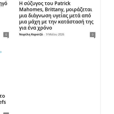
χηγό
Η σύζυγος του Patrick
Mahomes, Brittany, μοιράζεται
μια διάγνωση υγείας μετά από
μια μάχη με την κατάστασή της
για ένα χρόνο
Νεφέλη Καρατζά
-
9 Μαΐου 2026
0
0
 το
efs