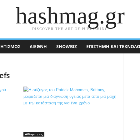
hashmag.gr
DISCOVER THE ART OF PUBLISHING
ΗΤΙΣΜΟΣ
ΔΙΕΘΝΉ
SHOWBIZ
ΕΠΙΣΤΉΜΗ ΚΑΙ ΤΕΧΝΟΛΟ
efs
Αθλητισμος