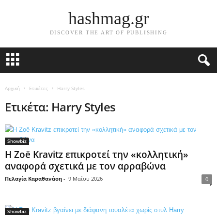
hashmag.gr
DISCOVER THE ART OF PUBLISHING
Αρχική
Ετικέτες
Harry Styles
Ετικέτα: Harry Styles
Showbiz
Η Zoë Kravitz επικροτεί την «κολλητική»
αναφορά σχετικά με τον αρραβώνα
Πελαγία Καραθανάση
-
9 Μαΐου 2026
0
Showbiz