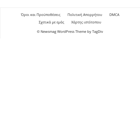
Όροι και Προϋποθέσεις
Πολιτική Απορρήτου
DMCA
Σχετικά με εμάς
Χάρτης ιστότοπου
© Newsmag WordPress Theme by TagDiv