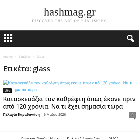
hashmag.gr
DISCOVER THE ART OF PUBLISHING
Αρχική
Ετικέτες
Glass
Ετικέτα: glass
Life
Κατασκευάζει τον καθρέφτη όπως έκανε πριν
από 120 χρόνια. Να τι έχει σημασία τώρα
Πελαγία Καραθανάση
-
6 Μαΐου 2026
0
Όροι και Προϋποθέσεις
Πολιτική Απορρήτου
DMCA