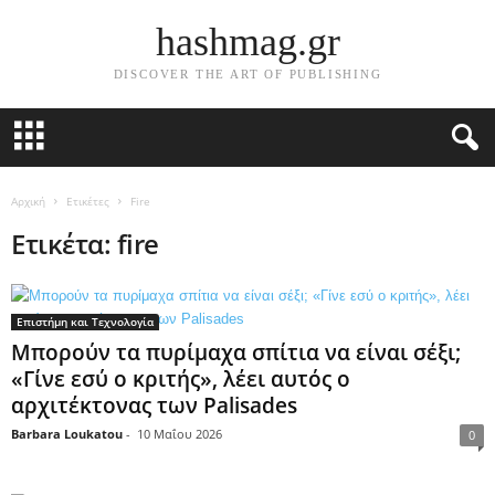
hashmag.gr
DISCOVER THE ART OF PUBLISHING
Αρχική
Ετικέτες
Fire
Ετικέτα: fire
Επιστήμη και Τεχνολογία
Μπορούν τα πυρίμαχα σπίτια να είναι σέξι;
«Γίνε εσύ ο κριτής», λέει αυτός ο
αρχιτέκτονας των Palisades
Barbara Loukatou
-
10 Μαΐου 2026
0