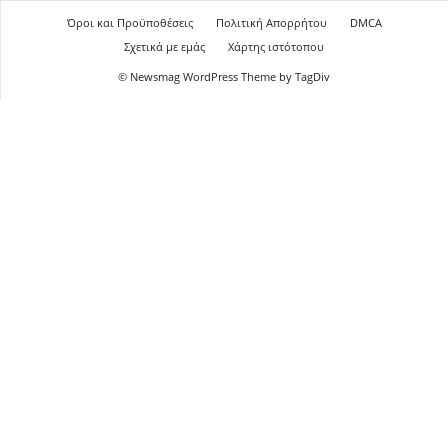
Όροι και Προϋποθέσεις
Πολιτική Απορρήτου
DMCA
Σχετικά με εμάς
Χάρτης ιστότοπου
© Newsmag WordPress Theme by TagDiv