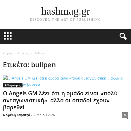
hashmag.gr
DISCOVER THE ART OF PUBLISHING
Αρχική
Ετικέτες
Bullpen
Ετικέτα: bullpen
Αθλητισμος
Ο Angels GM λέει ότι η ομάδα είναι «πολύ
ανταγωνιστική», αλλά οι οπαδοί έχουν
βαρεθεί
Νεφέλη Καρατζά
-
7 Μαΐου 2026
0