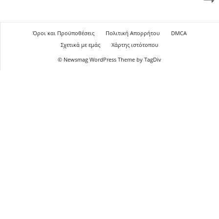
Όροι και Προϋποθέσεις
Πολιτική Απορρήτου
DMCA
Σχετικά με εμάς
Χάρτης ιστότοπου
© Newsmag WordPress Theme by TagDiv