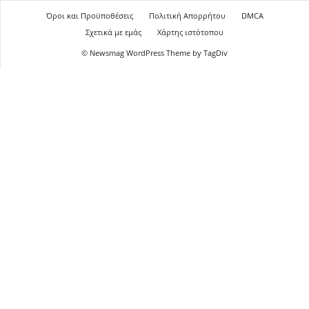
Όροι και Προϋποθέσεις
Πολιτική Απορρήτου
DMCA
Σχετικά με εμάς
Χάρτης ιστότοπου
© Newsmag WordPress Theme by TagDiv