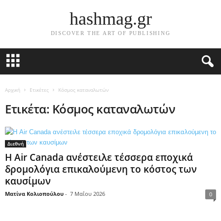
hashmag.gr
DISCOVER THE ART OF PUBLISHING
Αρχική
Ετικέτες
Κόσμος καταναλωτών
Ετικέτα: Κόσμος καταναλωτών
Διεθνή
Η Air Canada ανέστειλε τέσσερα εποχικά
δρομολόγια επικαλούμενη το κόστος των
καυσίμων
Ματίνα Κολιοπούλου
-
7 Μαΐου 2026
0