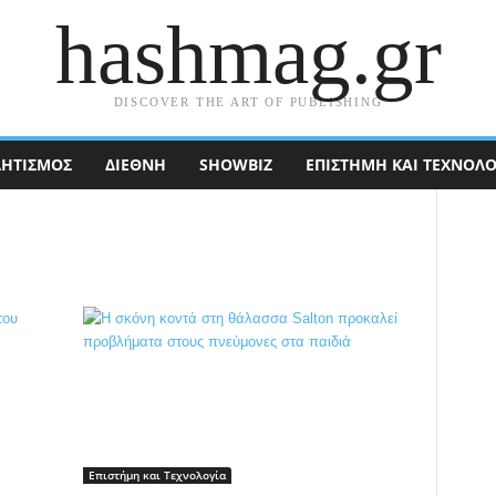
hashmag.gr
DISCOVER THE ART OF PUBLISHING
ΗΤΙΣΜΟΣ
ΔΙΕΘΝΉ
SHOWBIZ
ΕΠΙΣΤΉΜΗ ΚΑΙ ΤΕΧΝΟΛΟ
Επιστήμη και Τεχνολογία