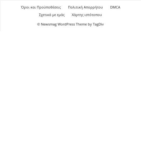
Όροι και Προϋποθέσεις
Πολιτική Απορρήτου
DMCA
Σχετικά με εμάς
Χάρτης ιστότοπου
© Newsmag WordPress Theme by TagDiv