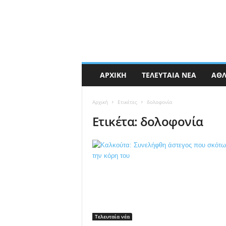
ΑΡΧΙΚΉ
ΤΕΛΕΥΤΑΊΑ ΝΈΑ
ΑΘΛ
Αρχική
Ετικέτες
δολοφονία
Ετικέτα: δολοφονία
Τελευταία νέα