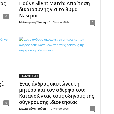
γος
Πούνε Silent March: Απαίτηση
δικαιοσύνης για το θύμα
Nasrpur
0
Μελπομένη Τζιώτη
-
10 Μαΐου 2026
0
Τελευταία νέα
ί:
Ένας άνδρας σκοτώνει τη
μητέρα και τον αδερφό του:
Κατανοώντας τους οδηγούς της
σύγκρουσης ιδιοκτησίας
0
Μελπομένη Τζιώτη
-
10 Μαΐου 2026
0