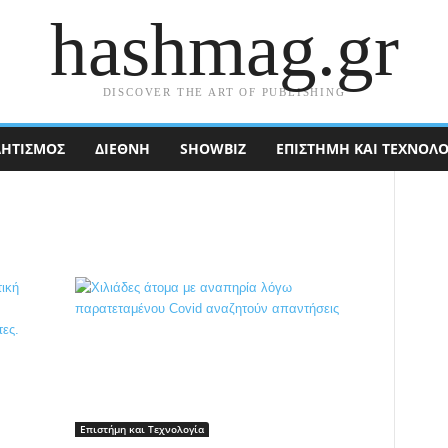
hashmag.gr
DISCOVER THE ART OF PUBLISHING
ΗΤΙΣΜΟΣ
ΔΙΕΘΝΉ
SHOWBIZ
ΕΠΙΣΤΉΜΗ ΚΑΙ ΤΕΧΝΟΛΟ
Επιστήμη και Τεχνολογία