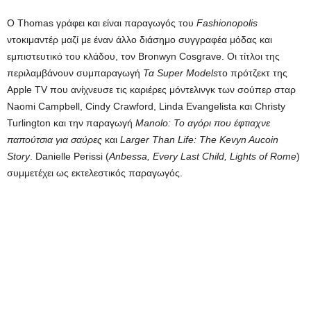
Ο Thomas γράφει και είναι παραγωγός του
Fashionopolis
ντοκιμαντέρ μαζί με έναν άλλο διάσημο συγγραφέα μόδας και
εμπιστευτικό του κλάδου, τον Bronwyn Cosgrave. Οι τίτλοι της
περιλαμβάνουν συμπαραγωγή
Τα Super Models
το πρότζεκτ της
Apple TV που ανίχνευσε τις καριέρες μόντελινγκ των σούπερ σταρ
Naomi Campbell, Cindy Crawford, Linda Evangelista και Christy
Turlington και την παραγωγή
Manolo: Το αγόρι που έφτιαχνε
παπούτσια για σαύρες
και
Larger Than Life: The Kevyn Aucoin
Story
. Danielle Perissi (
Anbessa, Every Last Child, Lights of Rome
)
συμμετέχει ως εκτελεστικός παραγωγός.