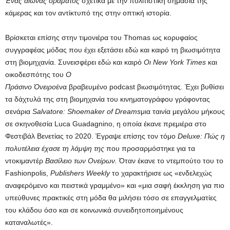
Ένας αιώνας οράματος
σχετικά με την πολιτιστική σημασία της
κάμερας και τον αντίκτυπό της στην οπτική ιστορία.
Βρίσκεται επίσης στην τιμονιέρα του Thomas ως κορυφαίος
συγγραφέας μόδας που έχει εξετάσει εδώ και καιρό τη βιωσιμότητα
στη βιομηχανία. Συνεισφέρει εδώ και καιρό
Οι New York Times
και
οικοδεσπότης του
Ο
Πράσινο Όνειρο
ένα βραβευμένο podcast βιωσιμότητας. Έχει βυθίσει
τα δάχτυλά της στη βιομηχανία του κινηματογράφου γράφοντας
σενάρια
Salvatore: Shoemaker of Dreams
μια ταινία μεγάλου μήκους
σε σκηνοθεσία Luca Guadagnino, η οποία έκανε πρεμιέρα στο
Φεστιβάλ Βενετίας το 2020. Έγραψε επίσης τον τόμο
Deluxe: Πώς η
πολυτέλεια έχασε τη λάμψη της
που προσαρμόστηκε για τα
ντοκιμαντέρ
Βασίλειο των Ονείρων.
Όταν έκανε το ντεμπούτο του το
Fashionpolis,
Publishers Weekly
το χαρακτήρισε ως «ενδελεχώς
αναφερόμενο και πειστικά γραμμένο» και «μια σαφή έκκληση για πιο
υπεύθυνες πρακτικές στη μόδα θα μιλήσει τόσο σε επαγγελματίες
του κλάδου όσο και σε κοινωνικά συνειδητοποιημένους
καταναλωτές».