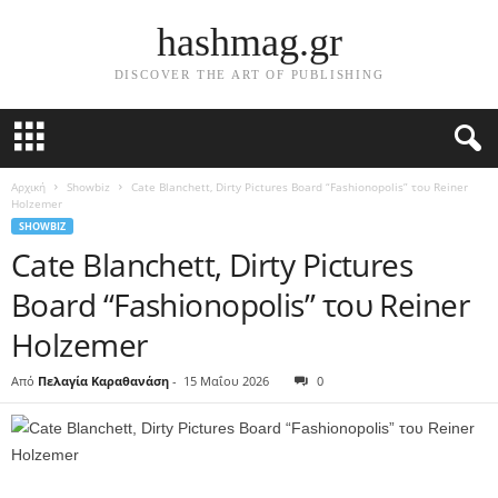
hashmag.gr
DISCOVER THE ART OF PUBLISHING
Αρχική
Showbiz
Cate Blanchett, Dirty Pictures Board “Fashionopolis” του Reiner
Holzemer
SHOWBIZ
Cate Blanchett, Dirty Pictures
Board “Fashionopolis” του Reiner
Holzemer
Από
Πελαγία Καραθανάση
-
15 Μαΐου 2026
0