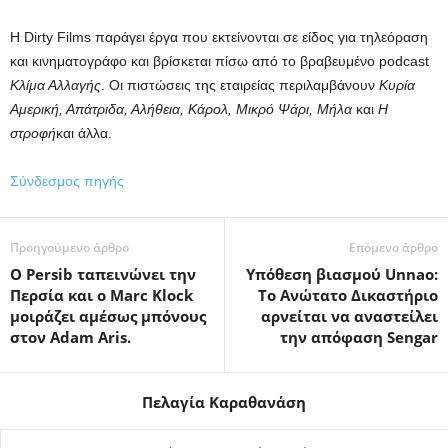
Η Dirty Films παράγει έργα που εκτείνονται σε είδος για τηλεόραση
και κινηματογράφο και βρίσκεται πίσω από το βραβευμένο podcast
Κλίμα Αλλαγής
. Οι πιστώσεις της εταιρείας περιλαμβάνουν
Κυρία
Αμερική, Απάτριδα, Αλήθεια, Κάρολ, Μικρό Ψάρι, Μήλα
και
Η
στροφή
και άλλα.
Σύνδεσμος πηγής
Προηγούμενο άρθρο
Επόμενο άρθρο
Ο Persib ταπεινώνει την
Υπόθεση βιασμού Unnao:
Περσία και ο Marc Klock
Το Ανώτατο Δικαστήριο
μοιράζει αμέσως μπόνους
αρνείται να αναστείλει
στον Adam Aris.
την απόφαση Sengar
Πελαγία Καραθανάση