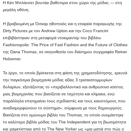
Η Κέιτ Μπλάνσετ βουτάει βαθύτερα στον χώρο της μόδας — στη
μεγάλη οθόνη.
Η βραβευμένη με Όσκαρ ηθοποιός και η εταιρεία παραγωγής της
Dirty Pictures με τον Andrew Upton και την Coco Francini
επιβιβάστηκαν στη μεταφορά ντοκιμαντέρ του βιβλίου
Fashionopolis: The Price of Fast Fashion and the Future of Clothes
της Dana Thomas, σε σκηνοθεσία του διάσημου συγγραφέα Reiner
Holzemer.
Το έργο, το οποίο βρίσκεται στη φάση της χρηματοδότησης, ερευνά
την παγκόσμια βιομηχανία μόδας αξίας 3 τρισεκατομμυρίων
δολαρίων, εξετάζοντας το «περιβαλλοντικό και ανθρώπινο κόστος
μιας βιομηχανίας που βασίζεται σε ταχύτητα και κλίμακα, ενώ
παράλληλα επισημαίνει τους σχεδιαστές και τους καινοτόμους που
αναδιαμορφώνουν το σύστημα», σύμφωνα με τους δημιουργούς.
Βασίζεται στο ομώνυμο βιβλίο του Thomas, το οποίο ονομάστηκε
το καλύτερο βιβλίο μόδας του The Independent για τη βιωσιμότητα
και χαιρετίστηκε από το The New Yorker ως «μια ματιά στο πώς ο