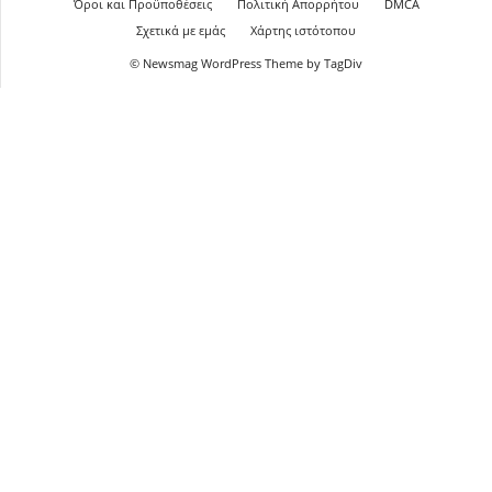
Όροι και Προϋποθέσεις
Πολιτική Απορρήτου
DMCA
Σχετικά με εμάς
Χάρτης ιστότοπου
© Newsmag WordPress Theme by TagDiv