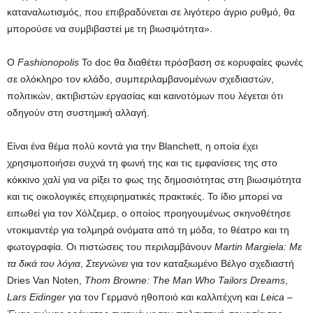
καταναλωτισμός, που επιβραδύνεται σε λιγότερο άγριο ρυθμό, θα
μπορούσε να συμβιβαστεί με τη βιωσιμότητα».
Ο
Fashionopolis
Το doc θα διαθέτει πρόσβαση σε κορυφαίες φωνές
σε ολόκληρο τον κλάδο, συμπεριλαμβανομένων σχεδιαστών,
πολιτικών, ακτιβιστών εργασίας και καινοτόμων που λέγεται ότι
οδηγούν στη συστημική αλλαγή.
Είναι ένα θέμα πολύ κοντά για την Blanchett, η οποία έχει
χρησιμοποιήσει συχνά τη φωνή της και τις εμφανίσεις της στο
κόκκινο χαλί για να ρίξει το φως της δημοσιότητας στη βιωσιμότητα
και τις οικολογικές επιχειρηματικές πρακτικές. Το ίδιο μπορεί να
ειπωθεί για τον Χόλζεμερ, ο οποίος προηγουμένως σκηνοθέτησε
ντοκιμαντέρ για τολμηρά ονόματα από τη μόδα, το θέατρο και τη
φωτογραφία. Οι πιστώσεις του περιλαμβάνουν
Martin Margiela: Με
τα δικά του λόγια
,
Στεγνώνει
για τον καταξιωμένο Βέλγο σχεδιαστή
Dries Van Noten,
Thom Browne: The Man Who Tailors Dreams
,
Lars Eidinger
για τον Γερμανό ηθοποιό και καλλιτέχνη και
Leica –