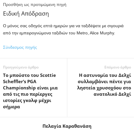
Προσθήκη ως προτιμώμενη πηγή
Ειδική Απόδραση
Ο μόνος σας οδηγός επτά ημερών για να ταξιδέψετε με σιγουριά
από την εμπειρογνώμονα ταξιδιών του Metro, Alice Murphy.
Σύνδεσμος πηγής
Προηγούμενο άρθρο
Επόμενο άρθρο
Το μπούστο του Scottie
Η αστυνομία του Δελχί
Scheffler’s PGA
συλλαμβάνει πέντε για
Championship είναι μια
ληστεία χρυσοχόου στο
από τις πιο περίεργες
ανατολικό Δελχί
ιστορίες γκολφ μέχρι
σήμερα
Πελαγία Καραθανάση