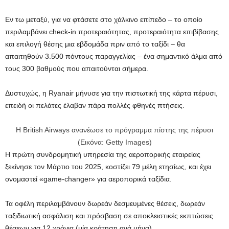
Εν τω μεταξύ, για να φτάσετε στο χάλκινο επίπεδο – το οποίο
περιλαμβάνει check-in προτεραιότητας, προτεραιότητα επιβίβασης
και επιλογή θέσης μια εβδομάδα πριν από το ταξίδι – θα
απαιτηθούν 3.500 πόντους παραγγελίας – ένα σημαντικό άλμα από
τους 300 βαθμούς που απαιτούνται σήμερα.
Δυστυχώς, η Ryanair μήνυσε για την πιστωτική της κάρτα πέρυσι,
επειδή οι πελάτες έλαβαν πάρα πολλές φθηνές πτήσεις.
Η British Airways ανανέωσε το πρόγραμμα πίστης της πέρυσι
(Εικόνα: Getty Images)
Η πρώτη συνδρομητική υπηρεσία της αεροπορικής εταιρείας
ξεκίνησε τον Μάρτιο του 2025, κοστίζει 79 μέλη ετησίως, και έχει
ονομαστεί «game-changer» για αεροπορικά ταξίδια.
Τα οφέλη περιλαμβάνουν δωρεάν δεσμευμένες θέσεις, δωρεάν
ταξιδιωτική ασφάλιση και πρόσβαση σε αποκλειστικές εκπτώσεις
θέσεων για 12 χρόνια (μία κράτηση ανά μήνα).