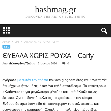
hashmag.gr
DISCOVER THE ART OF PUBLISHING
Αρχική
Life
ΘΥΕΛΛΑ ΧΩΡΙΣ ΡΟΥΧΑ – Carly
LIFE
ΘΥΕΛΛΑ ΧΩΡΙΣ ΡΟΥΧΑ – Carly
Από
Μελπομένη Τζιώτη
-
6 Ιουνίου 2026
0
αγόρασα
με αυτόν τον τρόπο
κόκκινο gingham έτος και *
αγαπητός
ότι μέχρι να ήταν μόλις, ήταν ένα καλό αποτέλεσμα. Το κατέστρεψα
αλλάζοντας το για μεγαλύτερο μέγεθος και μετά άλλαξε όπως
έπρεπε. Όχι το ιδανικό, αλλά όχι το χειρότερο στον κόσμο.
Ενθουσιάστηκα όταν είδα ότι επανέφεραν το στυλ φέτος… και
ανανέωσαν την εφαρμογή! Ολόκληρη η πύλη είναι τώρα έξω.