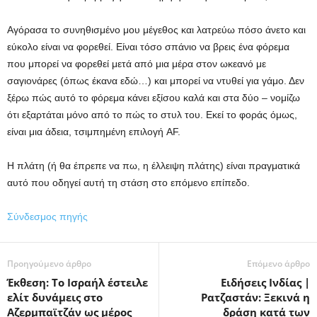
Αγόρασα το συνηθισμένο μου μέγεθος και λατρεύω πόσο άνετο και
εύκολο είναι να φορεθεί. Είναι τόσο σπάνιο να βρεις ένα φόρεμα
που μπορεί να φορεθεί μετά από μια μέρα στον ωκεανό με
σαγιονάρες (όπως έκανα εδώ…) και μπορεί να ντυθεί για γάμο. Δεν
ξέρω πώς αυτό το φόρεμα κάνει εξίσου καλά και στα δύο – νομίζω
ότι εξαρτάται μόνο από το πώς το στυλ του. Εκεί το φοράς όμως,
είναι μια άδεια, τσιμπημένη επιλογή AF.
Η πλάτη (ή θα έπρεπε να πω, η έλλειψη πλάτης) είναι πραγματικά
αυτό που οδηγεί αυτή τη στάση στο επόμενο επίπεδο.
Σύνδεσμος πηγής
Προηγούμενο άρθρο
Επόμενο άρθρο
Έκθεση: Το Ισραήλ έστειλε
Ειδήσεις Ινδίας |
ελίτ δυνάμεις στο
Ρατζαστάν: Ξεκινά η
Αζερμπαϊτζάν ως μέρος
δράση κατά των