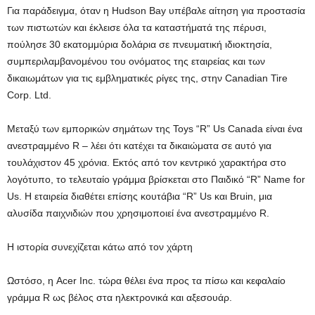
Για παράδειγμα, όταν η Hudson Bay υπέβαλε αίτηση για προστασία
των πιστωτών και έκλεισε όλα τα καταστήματά της πέρυσι,
πούλησε 30 εκατομμύρια δολάρια σε πνευματική ιδιοκτησία,
συμπεριλαμβανομένου του ονόματος της εταιρείας και των
δικαιωμάτων για τις εμβληματικές ρίγες της, στην Canadian Tire
Corp. Ltd.
Μεταξύ των εμπορικών σημάτων της Toys “R” Us Canada είναι ένα
ανεστραμμένο R – λέει ότι κατέχει τα δικαιώματα σε αυτό για
τουλάχιστον 45 χρόνια. Εκτός από τον κεντρικό χαρακτήρα στο
λογότυπο, το τελευταίο γράμμα βρίσκεται στο Παιδικό “R” Name for
Us. Η εταιρεία διαθέτει επίσης κουτάβια “R” Us και Bruin, μια
αλυσίδα παιχνιδιών που χρησιμοποιεί ένα ανεστραμμένο R.
Η ιστορία συνεχίζεται κάτω από τον χάρτη
Ωστόσο, η Acer Inc. τώρα θέλει ένα προς τα πίσω και κεφαλαίο
γράμμα R ως βέλος στα ηλεκτρονικά και αξεσουάρ.