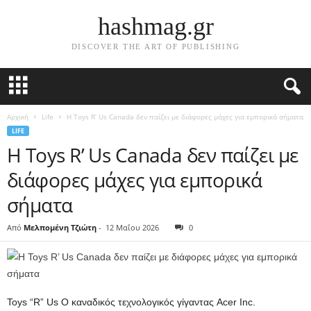
hashmag.gr
DISCOVER THE ART OF PUBLISHING
Αρχική
Life
Η Toys R’ Us Canada δεν παίζει με διάφορες μάχες για εμπορικά σήματα
LIFE
Η Toys R’ Us Canada δεν παίζει με
διάφορες μάχες για εμπορικά
σήματα
Από
Μελπομένη Τζιώτη
-
12 Μαΐου 2026
0
Toys “R” Us Ο καναδικός τεχνολογικός γίγαντας Acer Inc.