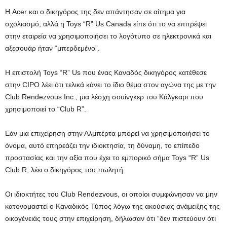
Η Acer και ο δικηγόρος της δεν απάντησαν σε αίτημα για
σχολιασμό, αλλά η Toys “R” Us Canada είπε ότι το να επιτρέψει
στην εταιρεία να χρησιμοποιήσει το λογότυπο σε ηλεκτρονικά και
αξεσουάρ ήταν “μπερδεμένο”.
Η επιστολή Toys “R” Us που ένας Καναδός δικηγόρος κατέθεσε
στην CIPO λέει ότι τελικά κάνει το ίδιο θέμα στον αγώνα της με την
Club Rendezvous Inc., μια λέσχη σουίνγκερ του Κάλγκαρι που
χρησιμοποιεί το “Club R”.
Εάν μια επιχείρηση στην Αλμπέρτα μπορεί να χρησιμοποιήσει το
όνομα, αυτό επηρεάζει την ιδιοκτησία, τη δύναμη, το επίπεδο
προστασίας και την αξία που έχει το εμπορικό σήμα Toys “R” Us
Club R, λέει ο δικηγόρος του πωλητή.
Οι ιδιοκτήτες του Club Rendezvous, οι οποίοι συμφώνησαν να μην
κατονομαστεί ο Καναδικός Τύπος λόγω της ακούσιας ανάμειξης της
οικογένειάς τους στην επιχείρηση, δήλωσαν ότι “δεν πιστεύουν ότι