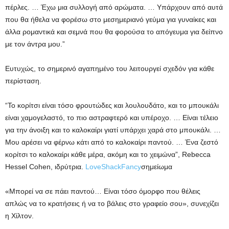
πέρλες. … Έχω μια συλλογή από αρώματα. … Υπάρχουν από αυτά
που θα ήθελα να φορέσω στο μεσημεριανό γεύμα για γυναίκες και
άλλα ρομαντικά και σεμνά που θα φορούσα το απόγευμα για δείπνο
με τον άντρα μου.”
Ευτυχώς, το σημερινό αγαπημένο του λειτουργεί σχεδόν για κάθε
περίσταση.
“Το κορίτσι είναι τόσο φρουτώδες και λουλουδάτο, και το μπουκάλι
είναι χαμογελαστό, το πιο αστραφτερό και υπέροχο. … Είναι τέλειο
για την άνοιξη και το καλοκαίρι γιατί υπάρχει χαρά στο μπουκάλι. …
Μου αρέσει να φέρνω κάτι από το καλοκαίρι παντού. … Ένα ζεστό
κορίτσι το καλοκαίρι κάθε μέρα, ακόμη και το χειμώνα”, Rebecca
Hessel Cohen, ιδρύτρια.
LoveShackFancy
σημείωμα
«Μπορεί να σε πάει παντού… Είναι τόσο όμορφο που θέλεις
απλώς να το κρατήσεις ή να το βάλεις στο γραφείο σου», συνεχίζει
η Χίλτον.