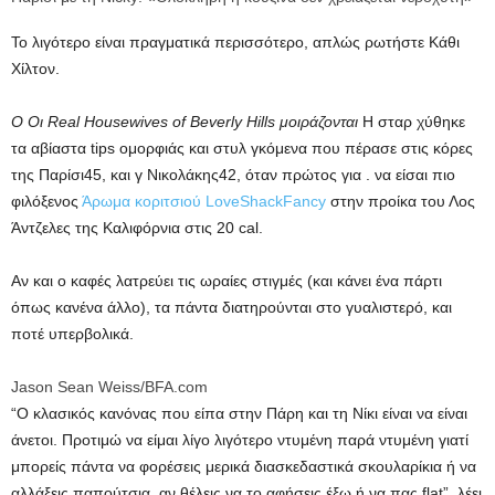
Το λιγότερο είναι πραγματικά περισσότερο, απλώς ρωτήστε
Κάθι
Χίλτον
.
Ο
Οι Real Housewives of Beverly Hills μοιράζονται
Η σταρ χύθηκε
τα αβίαστα tips ομορφιάς και στυλ γκόμενα που πέρασε στις κόρες
της
Παρίσι
45, και γ
Νικολάκης
42, όταν πρώτος για . να είσαι πιο
φιλόξενος
Άρωμα κοριτσιού LoveShackFancy
στην προίκα του Λος
Άντζελες της Καλιφόρνια στις 20 cal.
Αν και ο καφές λατρεύει τις ωραίες στιγμές (και κάνει ένα πάρτι
όπως κανένα άλλο), τα πάντα διατηρούνται στο γυαλιστερό, και
ποτέ υπερβολικά.
Jason Sean Weiss/BFA.com
“Ο κλασικός κανόνας που είπα στην Πάρη και τη Νίκι είναι να είναι
άνετοι. Προτιμώ να είμαι λίγο λιγότερο ντυμένη παρά ντυμένη γιατί
μπορείς πάντα να φορέσεις μερικά διασκεδαστικά σκουλαρίκια ή να
αλλάξεις παπούτσια, αν θέλεις να το αφήσεις έξω ή να πας flat”, λέει