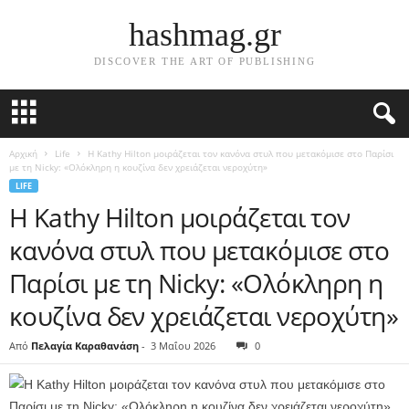
hashmag.gr
DISCOVER THE ART OF PUBLISHING
Αρχική
Life
Η Kathy Hilton μοιράζεται τον κανόνα στυλ που μετακόμισε στο Παρίσι
με τη Nicky: «Ολόκληρη η κουζίνα δεν χρειάζεται νεροχύτη»
LIFE
Η Kathy Hilton μοιράζεται τον
κανόνα στυλ που μετακόμισε στο
Παρίσι με τη Nicky: «Ολόκληρη η
κουζίνα δεν χρειάζεται νεροχύτη»
Από
Πελαγία Καραθανάση
-
3 Μαΐου 2026
0