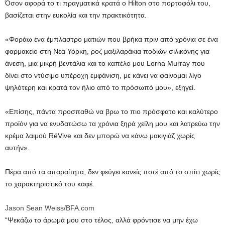
Όσον αφορά το τι πραγματικά κρατά ο Hilton στο πορτοφόλι του,
βασίζεται στην ευκολία και την πρακτικότητα.
«Φοράω ένα έμπλαστρο ματιών που βρήκα πριν από χρόνια σε ένα
φαρμακείο στη Νέα Υόρκη, ροζ μαξιλαράκια ποδιών σιλικόνης για
άνεση, μια μικρή βεντάλια και το καπέλο μου Lorna Murray που
δίνει στο ντύσιμο υπέροχη εμφάνιση, με κάνει να φαίνομαι λίγο
ψηλότερη και κρατά τον ήλιο από το πρόσωπό μου», εξηγεί.
«Επίσης, πάντα προσπαθώ να βρω το πιο πρόσφατο και καλύτερο
προϊόν για να ενυδατώσω τα χρόνια ξηρά χείλη μου και λατρεύω την
κρέμα λαιμού RéVive και δεν μπορώ να κάνω μακιγιάζ χωρίς
αυτήν».
Πέρα από τα απαραίτητα, δεν φεύγει κανείς ποτέ από το σπίτι χωρίς
το χαρακτηριστικό του καφέ.
Jason Sean Weiss/BFA.com
“Ψεκάζω το άρωμά μου στο τέλος, αλλά φρόντισε να μην έχω