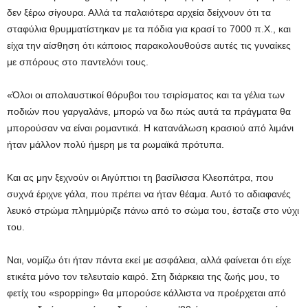
δεν ξέρω σίγουρα. Αλλά τα παλαιότερα αρχεία δείχνουν ότι τα
σταφύλια θρυμματίστηκαν με τα πόδια για κρασί το 7000 π.Χ., και
είχα την αίσθηση ότι κάποιος παρακολουθούσε αυτές τις γυναίκες
με σπόρους στο παντελόνι τους.
«Όλοι οι απολαυστικοί θόρυβοι του τσιρίσματος και τα γέλια των
ποδιών που γαργαλάνε, μπορώ να δω πώς αυτά τα πράγματα θα
μπορούσαν να είναι ρομαντικά. Η κατανάλωση κρασιού από λιμάνι
ήταν μάλλον πολύ ήμερη με τα ρωμαϊκά πρότυπα.
Και ας μην ξεχνούν οι Αιγύπτιοι τη βασίλισσα Κλεοπάτρα, που
συχνά έριχνε γάλα, που πρέπει να ήταν θέαμα. Αυτό το αδιαφανές
λευκό στρώμα πλημμύριζε πάνω από το σώμα του, έσταζε στο νύχι
του.
Ναι, νομίζω ότι ήταν πάντα εκεί με ασφάλεια, αλλά φαίνεται ότι είχε
ετικέτα μόνο τον τελευταίο καιρό. Στη διάρκεια της ζωής μου, το
φετίχ του «spopping» θα μπορούσε κάλλιστα να προέρχεται από