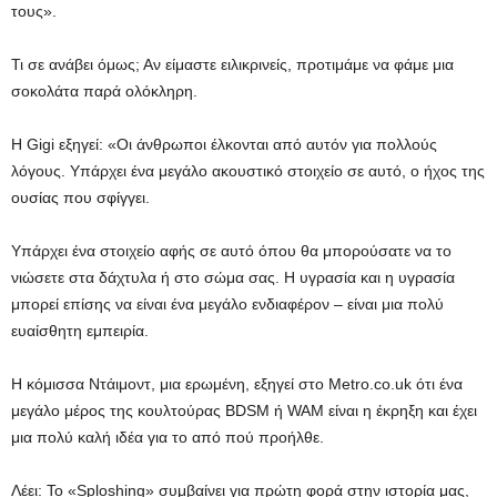
τους».
Τι σε ανάβει όμως; Αν είμαστε ειλικρινείς, προτιμάμε να φάμε μια
σοκολάτα παρά ολόκληρη.
Η Gigi εξηγεί: «Οι άνθρωποι έλκονται από αυτόν για πολλούς
λόγους. Υπάρχει ένα μεγάλο ακουστικό στοιχείο σε αυτό, ο ήχος της
ουσίας που σφίγγει.
Υπάρχει ένα στοιχείο αφής σε αυτό όπου θα μπορούσατε να το
νιώσετε στα δάχτυλα ή στο σώμα σας. Η υγρασία και η υγρασία
μπορεί επίσης να είναι ένα μεγάλο ενδιαφέρον – είναι μια πολύ
ευαίσθητη εμπειρία.
Η κόμισσα Ντάιμοντ, μια ερωμένη, εξηγεί στο Metro.co.uk ότι ένα
μεγάλο μέρος της κουλτούρας BDSM ή WAM είναι η έκρηξη και έχει
μια πολύ καλή ιδέα για το από πού προήλθε.
Λέει: Το «Sploshing» συμβαίνει για πρώτη φορά στην ιστορία μας,