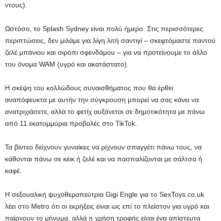
ντους).
Ωστόσο, το Splash Sydney είναι πολύ ήμερο. Στις περισσότερες
περιπτώσεις, δεν μιλάμε για λίγη λιτή σαντιγί – σκεφτόμαστε παντού
ζελέ μπάνιου και σιρόπι σφενδάμου – για να προτείνουμε το άλλο
του όνομα WAM (υγρό και ακατάστατο).
Η σκέψη του κολλώδους συναισθήματος που θα έρθει
αναπόφευκτα με αυτήν την σύγκρουση μπορεί να σας κάνει να
ανατριχιάσετε, αλλά το φετίχ αυξάνεται σε δημοτικότητα με πάνω
από 11 εκατομμύρια προβολές στο TikTok.
Τα βίντεο δείχνουν γυναίκες να ρίχνουν σπαγγέτι πάνω τους, να
κάθονται πάνω σε κέικ ή ζελέ και να πασπαλίζονται με σάλτσα ή
καφέ.
Η σεξουαλική ψυχοθεραπεύτρια Gigi Engle για το SexToys.co.uk
λέει στο Metro ότι οι εκρήξεις είναι ως επί το πλείστον για υγρό και
παίρνουν το μήνυμα, αλλά η χρήση τροφής είναι ένα απίστευτα