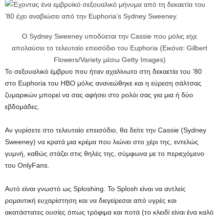
Ο Sydney Sweeney υποδύεται την Cassie που μόλις είχε
απολαύσει το τελευταίο επεισόδιο του Euphoria (Εικόνα: Gilbert
Flowers/Variety μέσω Getty Images)
Το σεξουαλικό έμβρυο που ήταν αχαλίνωτο στη δεκαετία του ’80
στο Euphoria του HBO μόλις ανανεώθηκε και η εύρεση σάλτσας
ζυμαρικών μπορεί να σας αφήσει στο ρολόι σας για μια ή δύο
εβδομάδες.
Αν γυρίσετε στο τελευταίο επεισόδιο, θα δείτε την Cassie (Sydney
Sweeney) να κρατά μια κρέμα που λιώνει στο χέρι της, εντελώς
γυμνή, καθώς στάζει στις θηλές της, σύμφωνα με το περιεχόμενο
του OnlyFans.
Αυτό είναι γνωστό ως Sploshing. Το Splosh είναι να αντλείς
ρομαντική ευχαρίστηση και να διεγείρεσαι από υγρές και
ακατάστατες ουσίες όπως τρόφιμα και ποτά (το κλειδί είναι ένα καλό