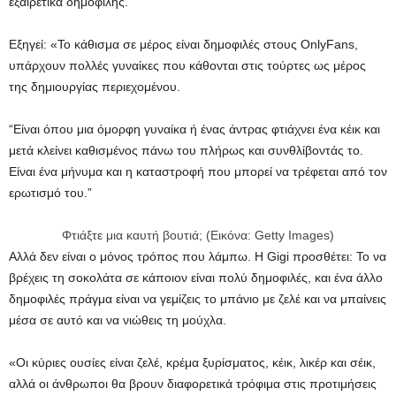
εξαιρετικά δημοφιλής.
Εξηγεί: «Το κάθισμα σε μέρος είναι δημοφιλές στους OnlyFans,
υπάρχουν πολλές γυναίκες που κάθονται στις τούρτες ως μέρος
της δημιουργίας περιεχομένου.
“Είναι όπου μια όμορφη γυναίκα ή ένας άντρας φτιάχνει ένα κέικ και
μετά κλείνει καθισμένος πάνω του πλήρως και συνθλίβοντάς το.
Είναι ένα μήνυμα και η καταστροφή που μπορεί να τρέφεται από τον
ερωτισμό του.”
Φτιάξτε μια καυτή βουτιά; (Εικόνα: Getty Images)
Αλλά δεν είναι ο μόνος τρόπος που λάμπω. Η Gigi προσθέτει: Το να
βρέχεις τη σοκολάτα σε κάποιον είναι πολύ δημοφιλές, και ένα άλλο
δημοφιλές πράγμα είναι να γεμίζεις το μπάνιο με ζελέ και να μπαίνεις
μέσα σε αυτό και να νιώθεις τη μούχλα.
«Οι κύριες ουσίες είναι ζελέ, κρέμα ξυρίσματος, κέικ, λικέρ και σέικ,
αλλά οι άνθρωποι θα βρουν διαφορετικά τρόφιμα στις προτιμήσεις