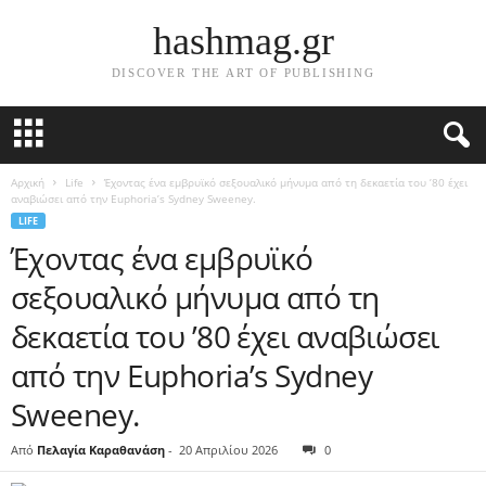
hashmag.gr
DISCOVER THE ART OF PUBLISHING
Αρχική
Life
Έχοντας ένα εμβρυϊκό σεξουαλικό μήνυμα από τη δεκαετία του ’80 έχει
αναβιώσει από την Euphoria’s Sydney Sweeney.
LIFE
Έχοντας ένα εμβρυϊκό
σεξουαλικό μήνυμα από τη
δεκαετία του ’80 έχει αναβιώσει
από την Euphoria’s Sydney
Sweeney.
Από
Πελαγία Καραθανάση
-
20 Απριλίου 2026
0