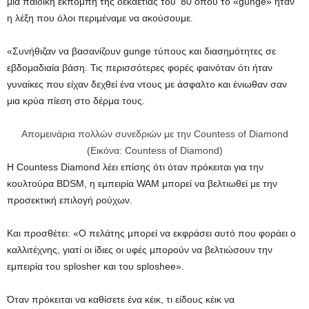
μια παιδική εκπομπή της δεκαετίας του ’80 όπου το «gunge» ήταν
η λέξη που όλοι περιμέναμε να ακούσουμε.
«Συνήθιζαν να βασανίζουν gunge τύπους και διασημότητες σε
εβδομαδιαία βάση. Τις περισσότερες φορές φαινόταν ότι ήταν
γυναίκες που είχαν δεχθεί ένα ντους με άσφαλτο και ένιωθαν σαν
μια κρύα πίεση στο δέρμα τους.
Απομεινάρια πολλών συνεδριών με την Countess of Diamond
(Εικόνα: Countess of Diamond)
Η Countess Diamond λέει επίσης ότι όταν πρόκειται για την
κουλτούρα BDSM, η εμπειρία WAM μπορεί να βελτιωθεί με την
προσεκτική επιλογή ρούχων.
Και προσθέτει: «Ο πελάτης μπορεί να εκφράσει αυτό που φοράει ο
καλλιτέχνης, γιατί οι ίδιες οι υφές μπορούν να βελτιώσουν την
εμπειρία του splosher και του sploshee».
Όταν πρόκειται να καθίσετε ένα κέικ, τι είδους κέικ να