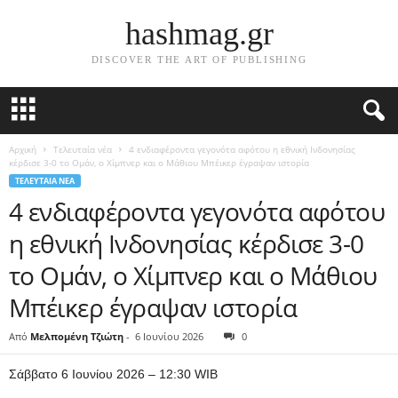
hashmag.gr
DISCOVER THE ART OF PUBLISHING
Αρχική
Τελευταία νέα
4 ενδιαφέροντα γεγονότα αφότου η εθνική Ινδονησίας
κέρδισε 3-0 το Ομάν, ο Χίμπνερ και ο Μάθιου Μπέικερ έγραψαν ιστορία
ΤΕΛΕΥΤΑΊΑ ΝΈΑ
4 ενδιαφέροντα γεγονότα αφότου
η εθνική Ινδονησίας κέρδισε 3-0
το Ομάν, ο Χίμπνερ και ο Μάθιου
Μπέικερ έγραψαν ιστορία
Από
Μελπομένη Τζιώτη
-
6 Ιουνίου 2026
0
Σάββατο 6 Ιουνίου 2026 – 12:30 WIB