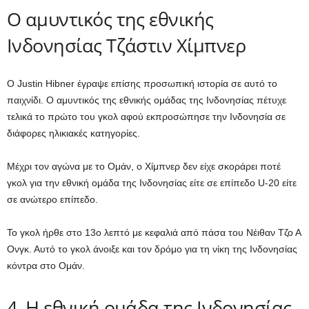
Ο αμυντικός της εθνικής
Ινδονησίας Τζάστιν Χίμπνερ
Ο Justin Hibner έγραψε επίσης προσωπική ιστορία σε αυτό το
παιχνίδι. Ο αμυντικός της εθνικής ομάδας της Ινδονησίας πέτυχε
τελικά το πρώτο του γκολ αφού εκπροσώπησε την Ινδονησία σε
διάφορες ηλικιακές κατηγορίες.
Μέχρι τον αγώνα με το Ομάν, ο Χίμπνερ δεν είχε σκοράρει ποτέ
γκολ για την εθνική ομάδα της Ινδονησίας είτε σε επίπεδο U-20 είτε
σε ανώτερο επίπεδο.
Το γκολ ήρθε στο 13ο λεπτό με κεφαλιά από πάσα του Νέιθαν Τζο Α
Ονγκ. Αυτό το γκολ άνοιξε και τον δρόμο για τη νίκη της Ινδονησίας
κόντρα στο Ομάν.
4. Η εθνική ομάδα της Ινδονησίας