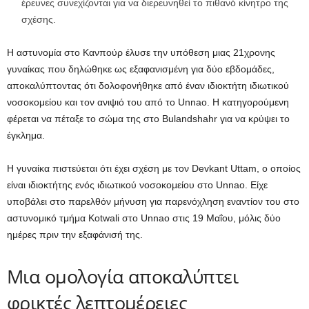
έρευνες συνεχίζονται για να διερευνηθεί το πιθανό κίνητρο της
σχέσης.
Η αστυνομία στο Κανπούρ έλυσε την υπόθεση μιας 21χρονης
γυναίκας που δηλώθηκε ως εξαφανισμένη για δύο εβδομάδες,
αποκαλύπτοντας ότι δολοφονήθηκε από έναν ιδιοκτήτη ιδιωτικού
νοσοκομείου και τον ανιψιό του από το Unnao. Η κατηγορούμενη
φέρεται να πέταξε το σώμα της στο Bulandshahr για να κρύψει το
έγκλημα.
Η γυναίκα πιστεύεται ότι έχει σχέση με τον Devkant Uttam, ο οποίος
είναι ιδιοκτήτης ενός ιδιωτικού νοσοκομείου στο Unnao. Είχε
υποβάλει στο παρελθόν μήνυση για παρενόχληση εναντίον του στο
αστυνομικό τμήμα Kotwali στο Unnao στις 19 Μαΐου, μόλις δύο
ημέρες πριν την εξαφάνισή της.
Μια ομολογία αποκαλύπτει
φρικτές λεπτομέρειες