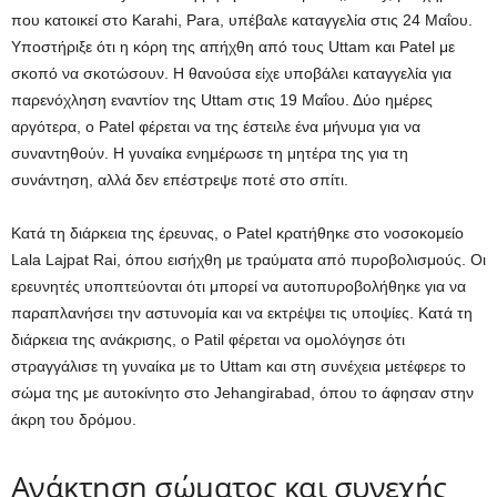
που κατοικεί στο Karahi, Para, υπέβαλε καταγγελία στις 24 Μαΐου.
Υποστήριξε ότι η κόρη της απήχθη από τους Uttam και Patel με
σκοπό να σκοτώσουν. Η θανούσα είχε υποβάλει καταγγελία για
παρενόχληση εναντίον της Uttam στις 19 Μαΐου. Δύο ημέρες
αργότερα, ο Patel φέρεται να της έστειλε ένα μήνυμα για να
συναντηθούν. Η γυναίκα ενημέρωσε τη μητέρα της για τη
συνάντηση, αλλά δεν επέστρεψε ποτέ στο σπίτι.
Κατά τη διάρκεια της έρευνας, ο Patel κρατήθηκε στο νοσοκομείο
Lala Lajpat Rai, όπου εισήχθη με τραύματα από πυροβολισμούς. Οι
ερευνητές υποπτεύονται ότι μπορεί να αυτοπυροβολήθηκε για να
παραπλανήσει την αστυνομία και να εκτρέψει τις υποψίες. Κατά τη
διάρκεια της ανάκρισης, ο Patil φέρεται να ομολόγησε ότι
στραγγάλισε τη γυναίκα με το Uttam και στη συνέχεια μετέφερε το
σώμα της με αυτοκίνητο στο Jehangirabad, όπου το άφησαν στην
άκρη του δρόμου.
Ανάκτηση σώματος και συνεχής