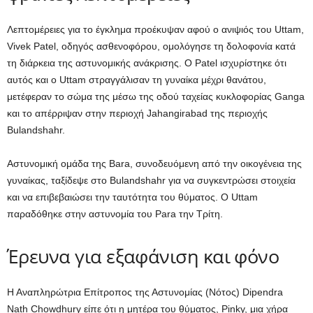
Λεπτομέρειες για το έγκλημα προέκυψαν αφού ο ανιψιός του Uttam,
Vivek Patel, οδηγός ασθενοφόρου, ομολόγησε τη δολοφονία κατά
τη διάρκεια της αστυνομικής ανάκρισης. Ο Patel ισχυρίστηκε ότι
αυτός και ο Uttam στραγγάλισαν τη γυναίκα μέχρι θανάτου,
μετέφεραν το σώμα της μέσω της οδού ταχείας κυκλοφορίας Ganga
και το απέρριψαν στην περιοχή Jahangirabad της περιοχής
Bulandshahr.
Αστυνομική ομάδα της Bara, συνοδευόμενη από την οικογένεια της
γυναίκας, ταξίδεψε στο Bulandshahr για να συγκεντρώσει στοιχεία
και να επιβεβαιώσει την ταυτότητα του θύματος. Ο Uttam
παραδόθηκε στην αστυνομία του Para την Τρίτη.
Έρευνα για εξαφάνιση και φόνο
Η Αναπληρώτρια Επίτροπος της Αστυνομίας (Νότος) Dipendra
Nath Chowdhury είπε ότι η μητέρα του θύματος, Pinky, μια χήρα