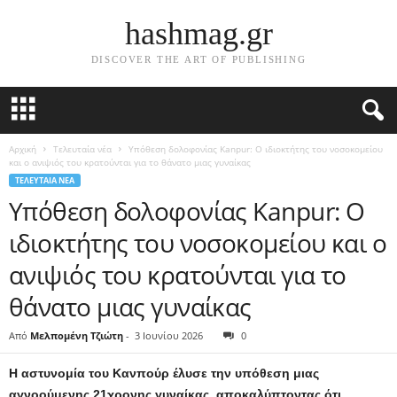
hashmag.gr
DISCOVER THE ART OF PUBLISHING
Αρχική
Τελευταία νέα
Υπόθεση δολοφονίας Kanpur: Ο ιδιοκτήτης του νοσοκομείου
και ο ανιψιός του κρατούνται για το θάνατο μιας γυναίκας
ΤΕΛΕΥΤΑΊΑ ΝΈΑ
Υπόθεση δολοφονίας Kanpur: Ο
ιδιοκτήτης του νοσοκομείου και ο
ανιψιός του κρατούνται για το
θάνατο μιας γυναίκας
Από
Μελπομένη Τζιώτη
-
3 Ιουνίου 2026
0
Η αστυνομία του Κανπούρ έλυσε την υπόθεση μιας
αγνοούμενης 21χρονης γυναίκας, αποκαλύπτοντας ότι