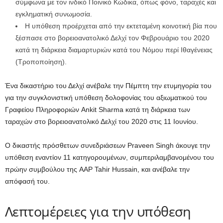
σύμφωνα με τον ινδικό Ποινικό Κώδικα, όπως φόνο, ταραχές και
εγκληματική συνωμοσία.
Η υπόθεση προέρχεται από την εκτεταμένη κοινοτική βία που
ξέσπασε στο βορειοανατολικό Δελχί τον Φεβρουάριο του 2020
κατά τη διάρκεια διαμαρτυριών κατά του Νόμου περί Ιθαγένειας
(Τροποποίηση).
Ένα δικαστήριο του Δελχί ανέβαλε την Πέμπτη την ετυμηγορία του
για την συγκλονιστική υπόθεση δολοφονίας του αξιωματικού του
Γραφείου Πληροφοριών Ankit Sharma κατά τη διάρκεια των
ταραχών στο βορειοανατολικό Δελχί του 2020 στις 11 Ιουνίου.
Ο δικαστής πρόσθετων συνεδριάσεων Praveen Singh άκουγε την
υπόθεση εναντίον 11 κατηγορουμένων, συμπεριλαμβανομένου του
πρώην συμβούλου της AAP Tahir Hussain, και ανέβαλε την
απόφασή του.
Λεπτομέρειες για την υπόθεση