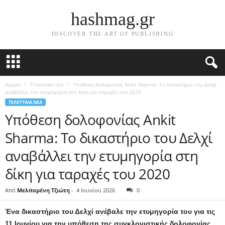
hashmag.gr
DISCOVER THE ART OF PUBLISHING
Αρχική
Τελευταία νέα
Υπόθεση δολοφονίας Ankit Sharma: Το δικαστήριο του Δελχί
αναβάλλει την ετυμηγορία στη δίκη για ταραχές του 2020
ΤΕΛΕΥΤΑΊΑ ΝΈΑ
Υπόθεση δολοφονίας Ankit
Sharma: Το δικαστήριο του Δελχί
αναβάλλει την ετυμηγορία στη
δίκη για ταραχές του 2020
Από
Μελπομένη Τζιώτη
-
4 Ιουνίου 2026
0
Ένα δικαστήριο του Δελχί ανέβαλε την ετυμηγορία του για τις
11 Ιουνίου για την υπόθεση της συγκλονιστικής δολοφονίας