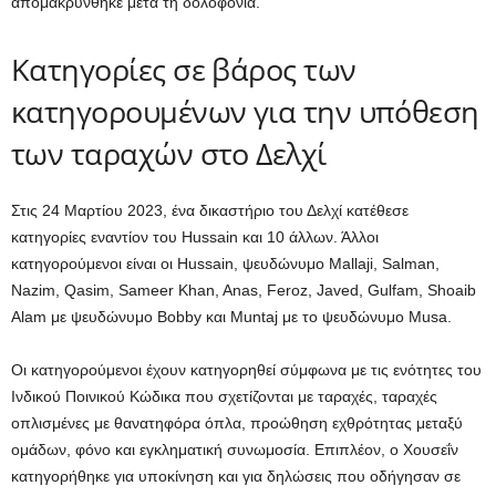
απομακρύνθηκε μετά τη δολοφονία.
Κατηγορίες σε βάρος των
κατηγορουμένων για την υπόθεση
των ταραχών στο Δελχί
Στις 24 Μαρτίου 2023, ένα δικαστήριο του Δελχί κατέθεσε
κατηγορίες εναντίον του Hussain και 10 άλλων. Άλλοι
κατηγορούμενοι είναι οι Hussain, ψευδώνυμο Mallaji, Salman,
Nazim, Qasim, Sameer Khan, Anas, Feroz, Javed, Gulfam, Shoaib
Alam με ψευδώνυμο Bobby και Muntaj με το ψευδώνυμο Musa.
Οι κατηγορούμενοι έχουν κατηγορηθεί σύμφωνα με τις ενότητες του
Ινδικού Ποινικού Κώδικα που σχετίζονται με ταραχές, ταραχές
οπλισμένες με θανατηφόρα όπλα, προώθηση εχθρότητας μεταξύ
ομάδων, φόνο και εγκληματική συνωμοσία. Επιπλέον, ο Χουσεΐν
κατηγορήθηκε για υποκίνηση και για δηλώσεις που οδήγησαν σε