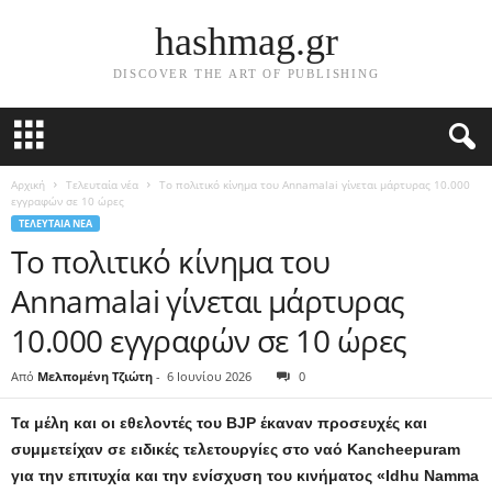
hashmag.gr
DISCOVER THE ART OF PUBLISHING
Αρχική
Τελευταία νέα
Το πολιτικό κίνημα του Annamalai γίνεται μάρτυρας 10.000
εγγραφών σε 10 ώρες
ΤΕΛΕΥΤΑΊΑ ΝΈΑ
Το πολιτικό κίνημα του
Annamalai γίνεται μάρτυρας
10.000 εγγραφών σε 10 ώρες
Από
Μελπομένη Τζιώτη
-
6 Ιουνίου 2026
0
Τα μέλη και οι εθελοντές του BJP έκαναν προσευχές και
συμμετείχαν σε ειδικές τελετουργίες στο ναό Kancheepuram
για την επιτυχία και την ενίσχυση του κινήματος «Idhu Namma