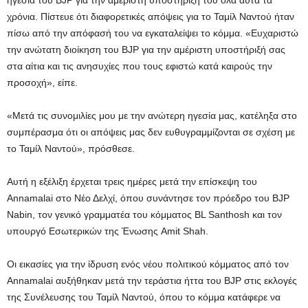
ηγεσία του BJP για την αμέριστη υποστήριξή του όλα αυτά τα
χρόνια. Πίστευε ότι διαφορετικές απόψεις για το Ταμίλ Ναντού ήταν
πίσω από την απόφασή του να εγκαταλείψει το κόμμα. «Ευχαριστώ
την ανώτατη διοίκηση του BJP για την αμέριστη υποστήριξή σας
στα αίτια και τις ανησυχίες που τους εφιστώ κατά καιρούς την
προσοχή», είπε.
«Μετά τις συνομιλίες μου με την ανώτερη ηγεσία μας, κατέληξα στο
συμπέρασμα ότι οι απόψεις μας δεν ευθυγραμμίζονται σε σχέση με
το Ταμίλ Ναντού», πρόσθεσε.
Αυτή η εξέλιξη έρχεται τρεις ημέρες μετά την επίσκεψη του
Annamalai στο Νέο Δελχί, όπου συνάντησε τον πρόεδρο του BJP
Nabin, τον γενικό γραμματέα του κόμματος BL Santhosh και τον
υπουργό Εσωτερικών της Ένωσης Amit Shah.
Οι εικασίες για την ίδρυση ενός νέου πολιτικού κόμματος από τον
Annamalai αυξήθηκαν μετά την τεράστια ήττα του BJP στις εκλογές
της Συνέλευσης του Ταμίλ Ναντού, όπου το κόμμα κατάφερε να