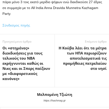
πάρει μόνο 3 τοις εκατό μερίδιο ψήφων ενώ διεκδικούσε 27 έδρες
σε συμμαχία με το All India Anna Dravida Munnetra Kazhagam
Party.
Σύνδεσμος πηγής
Προηγούμενο άρθρο
Επόμενο άρθρο
Οι «στημένες»
Η Κούβα λέει ότι τα μέτρα
διεκδικήσεις για τους
των ΗΠΑ περιορίζουν
τελικούς του NBA
αποτελεσματικά τις
εκρήγνυνται καθώς οι
προμήθειες πετρελαίου
Νικς και οι Σπερς παίζουν
στο νησί
με «διαφορετικούς
κανόνες»
Μελπομένη Τζιώτη
https://hashmag.gr