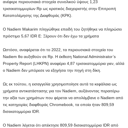
ανέφερε περιουσιακά στοιχεία συνολικού ύψους 1,23
τρισεκατομμυρίων Rp ως κρατικός διαχειριστής στην Επιτροπή
Καταπολέμησης της Διαφθοράς (KPK).
Ο Nadiem Makarim πληγώθηκε επειδή του ζητήθηκε να πληρώσει
πρόστιμο 5,67 IDR Ε: Ξέρουν ότι δεν έχω τα χρήματα
Ωστόσο, αναφέρεται ότι το 2022, τα περιουσιακά στοιχεία του
Nadiem θα αυξηθούν σε Rp. Η έκθεση National Administrator’s
Property Report (LHKPN) αναφέρει 4,87 τρισεκατομμύρια γιεν, αλλά
ο Nadiem δεν μπόρεσε να εξηγήσει την πηγή στη δίκη.
Ως εκ τούτου, η εισαγγελία χρησιμοποίησε αυτά τα κεφάλαια ως
χρήματα αντικατάστασης για τον Nadiem, αυξάνοντας περαιτέρω
την αξία των χρημάτων που φέρεται να απολάμβανε ο Nadiem από
τις κατηγορίες διαφθοράς Chromebook, τα οποία ήταν 809,59
δισεκατομμύρια IDR.
Ο Nadiem λέγεται ότι απέκτησε 809,59 δισεκατομμύρια IDR από