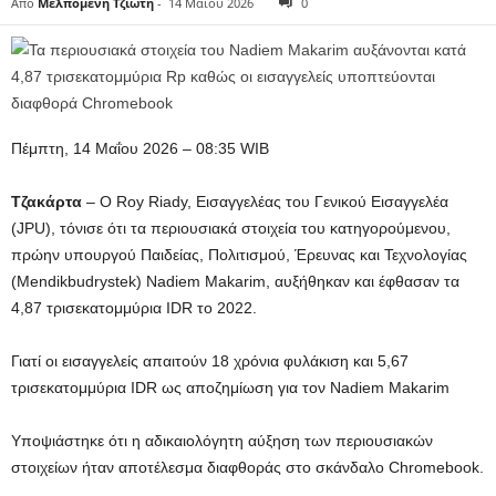
Από
Μελπομένη Τζιώτη
-
14 Μαΐου 2026
0
Πέμπτη, 14 Μαΐου 2026 – 08:35 WIB
Τζακάρτα
– Ο Roy Riady, Εισαγγελέας του Γενικού Εισαγγελέα
(JPU), τόνισε ότι τα περιουσιακά στοιχεία του κατηγορούμενου,
πρώην υπουργού Παιδείας, Πολιτισμού, Έρευνας και Τεχνολογίας
(Mendikbudrystek) Nadiem Makarim, αυξήθηκαν και έφθασαν τα
4,87 τρισεκατομμύρια IDR το 2022.
Γιατί οι εισαγγελείς απαιτούν 18 χρόνια φυλάκιση και 5,67
τρισεκατομμύρια IDR ως αποζημίωση για τον Nadiem Makarim
Υποψιάστηκε ότι η αδικαιολόγητη αύξηση των περιουσιακών
στοιχείων ήταν αποτέλεσμα διαφθοράς στο σκάνδαλο Chromebook.