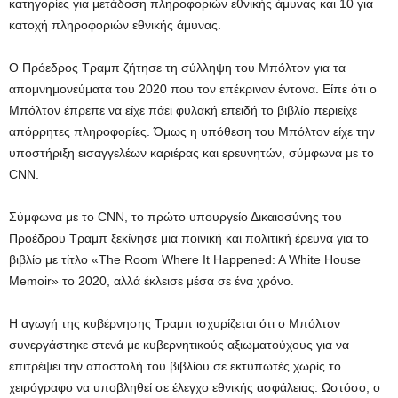
κατηγορίες για μετάδοση πληροφοριών εθνικής άμυνας και 10 για
κατοχή πληροφοριών εθνικής άμυνας.
Ο Πρόεδρος Τραμπ ζήτησε τη σύλληψη του Μπόλτον για τα
απομνημονεύματα του 2020 που τον επέκριναν έντονα. Είπε ότι ο
Μπόλτον έπρεπε να είχε πάει φυλακή επειδή το βιβλίο περιείχε
απόρρητες πληροφορίες. Όμως η υπόθεση του Μπόλτον είχε την
υποστήριξη εισαγγελέων καριέρας και ερευνητών, σύμφωνα με το
CNN.
Σύμφωνα με το CNN, το πρώτο υπουργείο Δικαιοσύνης του
Προέδρου Τραμπ ξεκίνησε μια ποινική και πολιτική έρευνα για το
βιβλίο με τίτλο «The Room Where It Happened: A White House
Memoir» το 2020, αλλά έκλεισε μέσα σε ένα χρόνο.
Η αγωγή της κυβέρνησης Τραμπ ισχυρίζεται ότι ο Μπόλτον
συνεργάστηκε στενά με κυβερνητικούς αξιωματούχους για να
επιτρέψει την αποστολή του βιβλίου σε εκτυπωτές χωρίς το
χειρόγραφο να υποβληθεί σε έλεγχο εθνικής ασφάλειας. Ωστόσο, ο