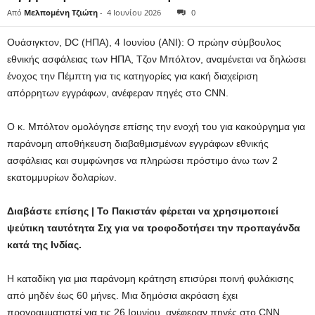
Από
Μελπομένη Τζιώτη
-
4 Ιουνίου 2026
0
Ουάσιγκτον, DC (ΗΠΑ), 4 Ιουνίου (ANI): Ο πρώην σύμβουλος
εθνικής ασφάλειας των ΗΠΑ, Τζον Μπόλτον, αναμένεται να δηλώσει
ένοχος την Πέμπτη για τις κατηγορίες για κακή διαχείριση
απόρρητων εγγράφων, ανέφεραν πηγές στο CNN.
Ο κ. Μπόλτον ομολόγησε επίσης την ενοχή του για κακούργημα για
παράνομη αποθήκευση διαβαθμισμένων εγγράφων εθνικής
ασφάλειας και συμφώνησε να πληρώσει πρόστιμο άνω των 2
εκατομμυρίων δολαρίων.
Διαβάστε επίσης | Το Πακιστάν φέρεται να χρησιμοποιεί
ψεύτικη ταυτότητα Σιχ για να τροφοδοτήσει την προπαγάνδα
κατά της Ινδίας.
Η καταδίκη για μια παράνομη κράτηση επισύρει ποινή φυλάκισης
από μηδέν έως 60 μήνες. Μια δημόσια ακρόαση έχει
προγραμματιστεί για τις 26 Ιουνίου, ανέφεραν πηγές στο CNN.