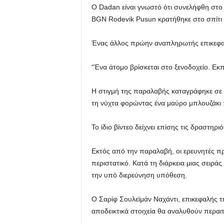
Ο Dadan είναι γνωστό ότι συνελήφθη στο 
BGN Rodevik Pusun κρατήθηκε στο σπίτι 
Ένας άλλος πρώην αναπληρωτής επικεφαλή
“Ένα άτομο βρίσκεται στο ξενοδοχείο. Εκ
Η στιγμή της παραλαβής καταγράφηκε σε β
τη νύχτα φορώντας ένα μαύρο μπλουζάκι 
Το ίδιο βίντεο δείχνει επίσης τις δραστη
Εκτός από την παραλαβή, οι ερευνητές πρ
περιστατικό. Κατά τη διάρκεια μιας σειράς
την υπό διερεύνηση υπόθεση.
Ο Σαρίφ Σουλεϊμάν Ναχάντι, επικεφαλής τ
αποδεικτικά στοιχεία θα αναλυθούν περαιτ