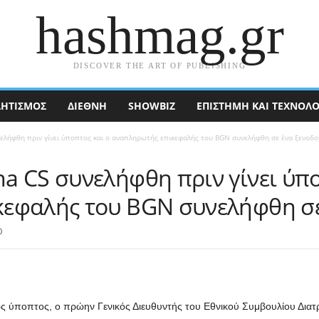
hashmag.gr
DISCOVER THE ART OF PUBLISHING
ΗΤΙΣΜΟΣ
ΔΙΕΘΝΉ
SHOWBIZ
ΕΠΙΣΤΉΜΗ ΚΑΙ ΤΕΧΝΟΛΟ
λήφθη πριν γίνει ύποπτος και ο αναπληρωτής επικεφαλής του BGN συνελήφθη σε ένα ξενοδοχ
a CS συνελήφθη πριν γίνει ύπο
εφαλής του BGN συνελήφθη σε 
0
ως ύποπτος, ο πρώην Γενικός Διευθυντής του Εθνικού Συμβουλίου Δι