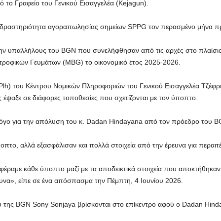
 το Γραφείο του Γενικού Εισαγγελέα (Kejagun).
δραστηριότητα αγοραπωλησίας σημείων SPPG τον περασμένο μήνα π
ην υπαλλήλους του BGN που συνελήφθησαν από τις αρχές στο πλαίσιο 
τροφικών Γευμάτων (MBG) το οικονομικό έτος 2025-2026.
(Plh) του Κέντρου Νομικών Πληροφοριών του Γενικού Εισαγγελέα Τζέφ
έψαξε σε διάφορες τοποθεσίες που σχετίζονται με τον ύποπτο.
 λόγο για την απόλυση του κ. Dadan Hindayana από τον πρόεδρο του B
οπτο, αλλά εξασφάλισαν και πολλά στοιχεία από την έρευνα για περαιτ
 φέραμε κάθε ύποπτο μαζί με τα αποδεικτικά στοιχεία που αποκτήθηκα
ευνα», είπε σε ένα απόσπασμα την Πέμπτη, 4 Ιουνίου 2026.
ου της BGN Sony Sonjaya βρίσκονται στο επίκεντρο αφού ο Dadan Hind