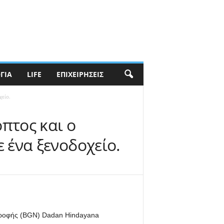
ΓΊΑ
LIFE
ΕΠΙΧΕΙΡΉΣΕΙΣ
είο.
πτος και ο
ένα ξενοδοχείο.
ατροφής (BGN) Dadan Hindayana