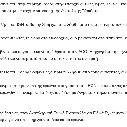
σπίτι του στην περιοχή Bogor, στην επαρχία Δυτικής Ιάβας. Εν τω με
του στην περιοχή Matramang της Ανατολικής Τζακάρτα.
ς του BGN, ο Sonny Sonjaya, συνελήφθη από διαφορετική τοποθεσία,
προσωπώντας τη Sony στο ξενοδοχείο, δύο βρίσκονται στο σπίτι στο B
ίντεο και αργότερα κοινοποιήθηκε από την AGO. Η ηχογράφηση δείχνει
πόλο και να περπατά προς το αυτοκίνητο του ανακριτή.
ριότητες του Sonny Sonjaya λίγο πριν συλληφθεί από τους ανακριτές γι
αγματοποίησαν επίσης έρευνες στο γραφείο του BGN και σε πολλές άλλ
 ερευνών, οι ανακριτές κατέσχεσαν διάφορα έγγραφα και ηλεκτρονικές συ
ης έρευνας στον Αναπληρωτή Γενικό Εισαγγελέα για Ειδικά Εγκλήματα (J
έρω για να υποστηρίξουν τη διαδικασία έρευνας.