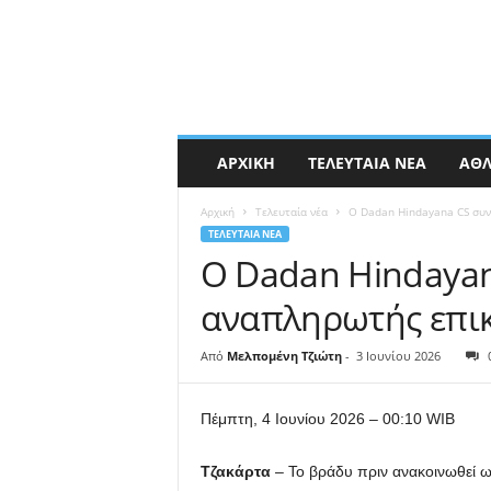
ΑΡΧΙΚΉ
ΤΕΛΕΥΤΑΊΑ ΝΈΑ
ΑΘΛ
Αρχική
Τελευταία νέα
Ο Dadan Hindayana CS συνε
ΤΕΛΕΥΤΑΊΑ ΝΈΑ
Ο Dadan Hindayan
αναπληρωτής επικ
Από
Μελπομένη Τζιώτη
-
3 Ιουνίου 2026
Πέμπτη, 4 Ιουνίου 2026 – 00:10 WIB
Τζακάρτα
– Το βράδυ πριν ανακοινωθεί 