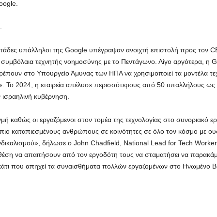
oogle.
.
ντάδες υπάλληλοι της Google υπέγραψαν ανοιχτή επιστολή προς τον C
 συμβόλαια τεχνητής νοημοσύνης με το Πεντάγωνο. Λίγο αργότερα, η Go
ρέπουν στο Υπουργείο Άμυνας των ΗΠΑ να χρησιμοποιεί τα μοντέλα τε
. Το 2024, η εταιρεία απέλυσε περισσότερους από 50 υπαλλήλους ως 
 ισραηλινή κυβέρνηση.
ιγμή καθώς οι εργαζόμενοι στον τομέα της τεχνολογίας στο συνοριακό 
πιο καταπιεσμένους ανθρώπους σε κοινότητες σε όλο τον κόσμο με ουσ
υνδικαλισμού», δήλωσε ο John Chadfield, National Lead for Tech Wor
 θέση να απαιτήσουν από τον εργοδότη τους να σταματήσει να παρακάμ
άτι που απηχεί τα συναισθήματα πολλών εργαζομένων στο Ηνωμένο Βα