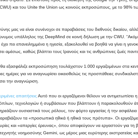
CWU) και του Unite the Union ως κοινούς εκπροσώπους, με το 98% 
ύνης μας να είναι συνένοχοι σε παραβιάσεις του διεθνούς δικαίου, αλλ
ώνυμος υπάλληλος της DeepMind σε κοινή δήλωση με την CWU. “Ακόμη 
έχει πει επανειλημμένα η ηγεσία, εξακολουθεί να βοηθά να γίνει η γενο
ει αμέσως, καθώς βλάπτει τους Ιρανούς και τις ανθρώπινες ζωές παντ
 θα εξασφάλιζε εκπροσώπηση τουλάχιστον 1.000 εργαζομένων στα κεν
μες ημέρες για να αναγνωρίσει οικειοθελώς τις προσπάθειες συνδικαλι
άσει την αναγνώριση.
ριμένες απαιτήσεις
Αυτό που οι εργαζόμενοι θέλουν να αντιμετωπίσει η
 όπλων, τεχνολογιών ή συμβάσεων που βλάπτουν ή παρακολουθούν άτο
εάζουν ουσιαστικά τους ρόλους, τον φόρτο εργασίας ή την ασφάλεια τ
ραβιάζουν τα «προσωπικά ηθικά ή ηθικά τους πρότυπα». Οι εργαζόμε
υρίες και «απεργίες έρευνας», όπου αποφεύγουν να εργαστούν για τη
εχνητής νοημοσύνης Gemini, ως μέρος μιας ευρύτερης εκστρατείας κ