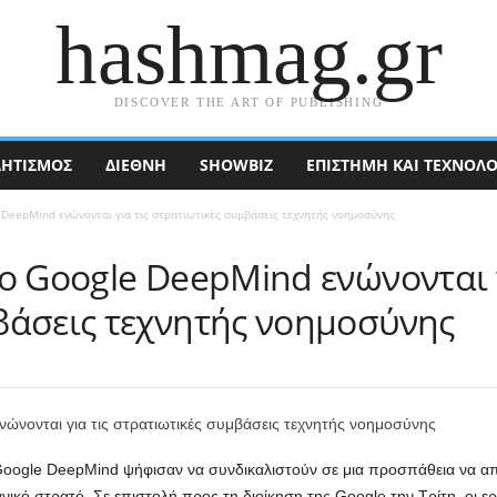
hashmag.gr
DISCOVER THE ART OF PUBLISHING
ΗΤΙΣΜΟΣ
ΔΙΕΘΝΉ
SHOWBIZ
ΕΠΙΣΤΉΜΗ ΚΑΙ ΤΕΧΝΟΛΟ
 DeepMind ενώνονται για τις στρατιωτικές συμβάσεις τεχνητής νοημοσύνης
ο Google DeepMind ενώνονται γ
βάσεις τεχνητής νοημοσύνης
ς Google DeepMind ψήφισαν να συνδικαλιστούν σε μια προσπάθεια να α
κανικό στρατό. Σε επιστολή προς τη διοίκηση της Google την Τρίτη, οι 