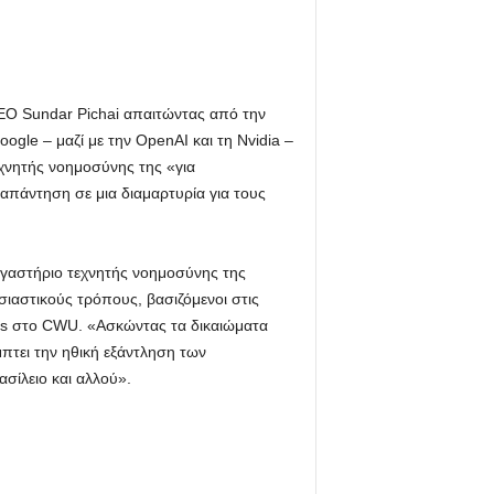
EO Sundar Pichai απαιτώντας από την
ogle – μαζί με την OpenAI και τη Nvidia –
χνητής νοημοσύνης της «για
απάντηση σε μια διαμαρτυρία για τους
εργαστήριο τεχνητής νοημοσύνης της
ιαστικούς τρόπους, βασιζόμενοι στις
kers στο CWU. «Ασκώντας τα δικαιώματα
πτει την ηθική εξάντληση των
σίλειο και αλλού».