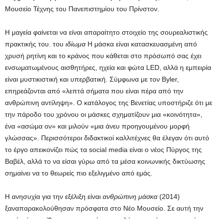
Μουσείο Τέχνης του Πανεπιστημίου του Πρίνστον.
Η μαγεία φαίνεται να είναι απαραίτητο στοιχείο της σουρεαλιστικής
πρακτικής του. του
ιδίωμα
Η μάσκα είναι κατασκευασμένη από
χρυσή ρητίνη και το κράνος που κάθεται στο πρόσωπό σας έχει
ενσωματωμένους αισθητήρες, ηχεία και φώτα LED, αλλά η εμπειρία
είναι μυστικιστική και υπερβατική. Σύμφωνα με τον Byler,
επηρεάζονται από «λεπτά σήματα που είναι πέρα ​​από την
ανθρώπινη αντίληψη». Ο κατάλογος της Βενετίας υποστήριζε ότι με
την πάροδο του χρόνου οι μάσκες σχηματίζουν μια «κοινότητα»,
ένα «ασώμα ον» και μιλούν «μια άνευ προηγουμένου μορφή
γλώσσας». Περισσότεροι διδακτικοί καλλιτέχνες θα έλεγαν ότι αυτό
το έργο απεικονίζει πώς τα social media είναι ο νέος Πύργος της
Βαβέλ, αλλά το να είσαι γύρω από τα μέσα κοινωνικής δικτύωσης
σημαίνει να το θεωρείς πιο εξελιγμένο από εμάς.
Η ανησυχία για την εξέλιξη είναι
ανθρώπινη μάσκα
(2014)
ξαναπαρακολούθησαν πρόσφατα στο Νέο Μουσείο. Σε αυτή την