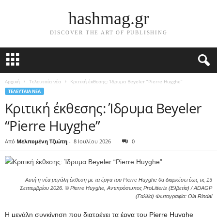
hashmag.gr
DISCOVER THE ART OF PUBLISHING
Αρχική
Τελευταία νέα
Κριτική έκθεσης: Ίδρυμα Beyeler “Pierre Huyghe”
ΤΕΛΕΥΤΑΊΑ ΝΈΑ
Κριτική έκθεσης: Ίδρυμα Beyeler
“Pierre Huyghe”
Από
Μελπομένη Τζιώτη
-
8 Ιουλίου 2026
0
Αυτή η νέα μεγάλη έκθεση με τα έργα του Pierre Huyghe θα διαρκέσει έως τις 13
Σεπτεμβρίου 2026.
© Pierre Huyghe, Αντιπρόσωπος ProLitteris (Ελβετία) / ADAGP
(Γαλλία) Φωτογραφία: Ola Rindal
Η μεγάλη συγκίνηση που διατρέχει τα έργα του Pierre Huyghe