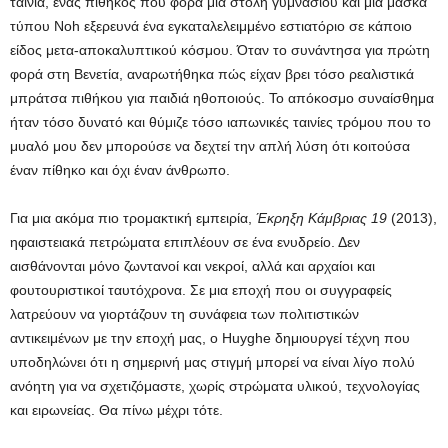
ταινία, ένας πίθηκος που φορά μια στολή γυμνασίου και μια μάσκα
τύπου Noh εξερευνά ένα εγκαταλελειμμένο εστιατόριο σε κάποιο
είδος μετα-αποκαλυπτικού κόσμου. Όταν το συνάντησα για πρώτη
φορά στη Βενετία, αναρωτήθηκα πώς είχαν βρει τόσο ρεαλιστικά
μπράτσα πιθήκου για παιδιά ηθοποιούς. Το απόκοσμο συναίσθημα
ήταν τόσο δυνατό και θύμιζε τόσο ιαπωνικές ταινίες τρόμου που το
μυαλό μου δεν μπορούσε να δεχτεί την απλή λύση ότι κοιτούσα
έναν πίθηκο και όχι έναν άνθρωπο.
Για μια ακόμα πιο τρομακτική εμπειρία,
Έκρηξη Κάμβριας 19
(2013),
ηφαιστειακά πετρώματα επιπλέουν σε ένα ενυδρείο. Δεν
αισθάνονται μόνο ζωντανοί και νεκροί, αλλά και αρχαίοι και
φουτουριστικοί ταυτόχρονα. Σε μια εποχή που οι συγγραφείς
λατρεύουν να γιορτάζουν τη συνάφεια των πολιτιστικών
αντικειμένων με την εποχή μας, ο Huyghe δημιουργεί τέχνη που
υποδηλώνει ότι η σημερινή μας στιγμή μπορεί να είναι λίγο πολύ
ανόητη για να σχετιζόμαστε, χωρίς στρώματα υλικού, τεχνολογίας
και ειρωνείας. Θα πίνω μέχρι τότε.