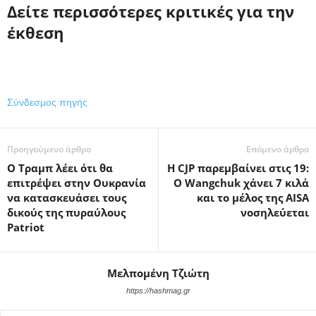
Δείτε περισσότερες κριτικές για την
έκθεση
Σύνδεσμος πηγής
Προηγούμενο άρθρο
Επόμενο άρθρο
Ο Τραμπ λέει ότι θα
Η CJP παρεμβαίνει στις 19:
επιτρέψει στην Ουκρανία
Ο Wangchuk χάνει 7 κιλά
να κατασκευάσει τους
και το μέλος της AISA
δικούς της πυραύλους
νοσηλεύεται
Patriot
Μελπομένη Τζιώτη
https://hashmag.gr