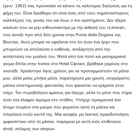
(γενν. 1962) σας προσκαλεί να κάνετε τις καλύτερες δηλώσεις για τη
φήμη του. Είναι ξεκάθαρο ότι είναι ένας από τους σημαντικότερους
καλλιτέχνες της γενιάς του και ίσως ο πιο αγαπημένος. Δεν ήξερα
κανέναν που να μην ενθουσιάστηκε με την έκθεσή του «Liminal»,
που άνοιξε πριν από δύο χρόνια στην Punta della Dogana της
Βενετίας. Αυτό μπορεί να οφείλεται στο ότι ήταν ένα έργο που
μπορούσε να απολαύσει ο καθένας, ανεξάρτητα από την
κατάσταση του μυαλού του. Μετά από ένα ποτό και μεσημεριανό
γεύμα δίπλα στην πισίνα στο Hotel Cipriani, βρέθηκα χαμένος στο
σκοτάδι. Χρειάστηκε λίγος χρόνος για να προσαρμοστούν τα μάτια
μου, αλλά μόλις μπήκα μέσα, παρατήρησα μια χρυσή, απεριόριστη
μάσκα επιστημονικής φαντασίας που φαινόταν να κρέμεται στον
τοίχο. Τον πυροβόλησα αμέσως για έλεγχο, αλλά το μόνο που πήρα
ήταν ένα ελαφρύ άγγιγμα στο στήθος. Υπήρχε πραγματικά ένα
άτομο ντυμένο στα μαύρα που φορούσε αυτή τη μάσκα και
πλησίασα πολύ κοντά της. Μια ασαφής μη λεκτική προειδοποίηση
εμφανίστηκε από τη μάσκα, παρόμοια με αυτή ενός επιθετικού
droid.
πόλεμος των άστρων
.