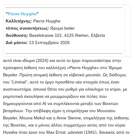
”
Pierre Huyghe
”
Καλλιτέχνης:
Pierre Huyghe
τόπος συναντήσεως:
ίδρυμα beiler
διεύθυνση:
Baselstrasse 101, 4125 Riehen, Ελβετία
Διά μέσου:
13 Σεπτεμβρίου 2026
αυτό είναι
ιδίωμα
(2024) και αυτό το έργο παρουσιάστηκε στην
πρόσφατη έκθεση του καλλιτέχνη «Pierre Huyghe» στο Ίδρυμα
Beyeler. Πρώτη ατομική έκθεση σε ελβετικό μουσείο. Ως διάδοχος
του “Liminal”, αυτό το έργο προσθέτει νέα στοιχεία όπως έναν
αναπνευστήρα.
άπνοια
Θέτει τον ρυθμό για ολόκληρο το κτίριο, με
ρομποτικά σκουλήκια να μουρμουρίζουν και πύλες που
δημιουργούνται από AI να συμπλέκονται μεταξύ των Βενετών
βετεράνων. Την επίβλεψη είχαν η επιμελήτρια του Μουσείου
Beyeler, Mouna Mekul και η Anne Stenne, επιμελήτρια της έκθεσης
της Βενετίας, και ο μόνος άλλος συμμετέχων εκτός από τον κύριο
Huyghe ήταν έργο του Max Ernst.
μάγισσα
(1941), δανεικός από το