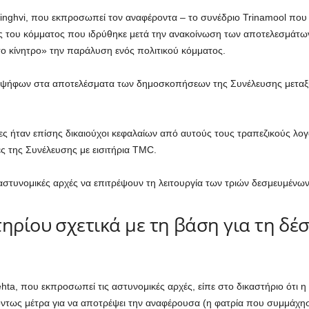
nghvi, που εκπροσωπεί τον αναφέροντα – το συνέδριο Trinamool που 
ίας του κόμματος που ιδρύθηκε μετά την ανακοίνωση των αποτελεσμάτ
σο κίνητρο» την παράλυση ενός πολιτικού κόμματος.
ο ψήφων στα αποτελέσματα των δημοσκοπήσεων της Συνέλευσης μεταξύ 
ντες ήταν επίσης δικαιούχοι κεφαλαίων από αυτούς τους τραπεζικούς λ
ές της Συνέλευσης με εισιτήρια TMC.
αστυνομικές αρχές να επιτρέψουν τη λειτουργία των τριών δεσμευμένω
ηρίου σχετικά με τη βάση για τη δέ
hta, που εκπροσωπεί τις αστυνομικές αρχές, είπε στο δικαστήριο ότι η 
ιγόντως μέτρα για να αποτρέψει την αναφέρουσα (η φατρία που συμμάχη