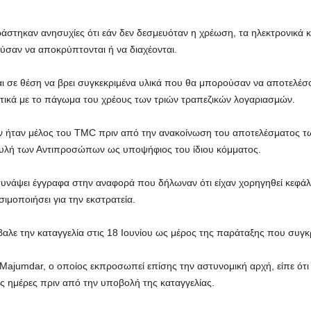
ράστηκαν ανησυχίες ότι εάν δεν δεσμευόταν η χρέωση, τα ηλεκτρονικά 
σαν να αποκρύπτονται ή να διαχέονται.
ναι σε θέση να βρει συγκεκριμένα υλικά που θα μπορούσαν να αποτελέσο
τικά με το πάγωμα του χρέους των τριών τραπεζικών λογαριασμών.
ων ήταν μέλος του TMC πριν από την ανακοίνωση του αποτελέσματος τ
Βουλή των Αντιπροσώπων ως υποψήφιος του ίδιου κόμματος.
συνάψει έγγραφα στην αναφορά που δήλωναν ότι είχαν χορηγηθεί κεφάλ
σιμοποιήσει για την εκστρατεία.
αλε την καταγγελία στις 18 Ιουνίου ως μέρος της παράταξης που συγκ
ajumdar, ο οποίος εκπροσωπεί επίσης την αστυνομική αρχή, είπε ότι 6
ες ημέρες πριν από την υποβολή της καταγγελίας.