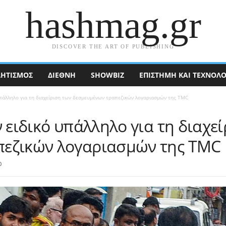
hashmag.gr
DISCOVER THE ART OF PUBLISHING
ΗΤΙΣΜΟΣ
ΔΙΕΘΝΉ
SHOWBIZ
ΕΠΙΣΤΉΜΗ ΚΑΙ ΤΕΧΝΟΛΟ
 υπάλληλο για τη διαχείριση των δεσμευμένων τραπεζικών λογαριασμών της TMC
ν ειδικό υπάλληλο για τη διαχε
πεζικών λογαριασμών της TMC
0