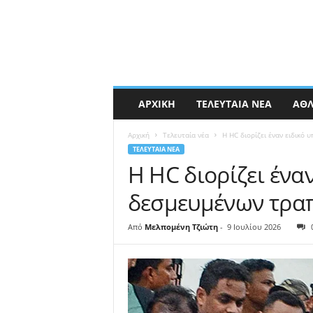
ΑΡΧΙΚΉ
ΤΕΛΕΥΤΑΊΑ ΝΈΑ
ΑΘΛ
Αρχική
Τελευταία νέα
Η HC διορίζει έναν ειδικό
ΤΕΛΕΥΤΑΊΑ ΝΈΑ
Η HC διορίζει ένα
δεσμευμένων τρα
Από
Μελπομένη Τζιώτη
-
9 Ιουλίου 2026