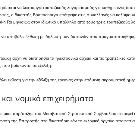
τρέπεται να λειτουργεί τραπεζικούς λογαριασμούς για καθημερινές δαπά
ντος, ο δικαστής Bhattacharya επέτρεψε στις συναλλαγές να καλύψουν
akh Rs μηνιαίως στον ιδιωτικό υπάλληλο από τους τρεις τραπεζικούς λ
ηλο να υποβάλει έκθεση με δήλωση των δαπανών που πραγματοποιήθηκαν
εζική αρχή να διατηρήσει τα ηλεκτρονικά αρχεία και τις τραπεζικές κα
 που βρίσκονται σε εξέλιξη.
λει έκθεση για την εξέλιξη της έρευνας στην επόμενη ακροαματική ημε
και νομικά επιχειρήματα
ς μιας παράταξης του Μεταβατικού Στρατιωτικού Συμβουλίου εκκρεμεί
όφαση της Επιτροπής στο δικαστήριο εάν το εκλογικό όργανο αποφασί