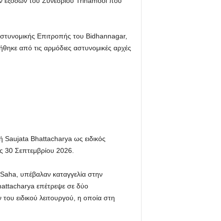
ων εξόδων του Συνεδρίου Trinamool που
Αστυνομικής Επιτροπής του Bidhannagar,
τήθηκε από τις αρμόδιες αστυνομικές αρχές
ή Saujata Bhattacharya ως ειδικός
ς 30 Σεπτεμβρίου 2026.
 Saha, υπέβαλαν καταγγελία στην
attacharya επέτρεψε σε δύο
του ειδικού λειτουργού, η οποία στη