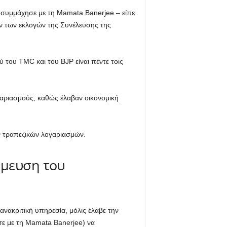
συμμάχησε με τη Mamata Banerjee – είπε
ων των εκλογών της Συνέλευσης της
του TMC και του BJP είναι πέντε τοις
ογαριασμούς, καθώς έλαβαν οικονομική
ν τραπεζικών λογαριασμών.
σμευση του
ανακριτική υπηρεσία, μόλις έλαβε την
σε με τη Mamata Banerjee) να