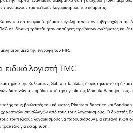
ρισε την Πέμπτη έναν ειδικό αξιωματικό για τη διαχείριση των ημερήσι
ις παγωμένους τραπεζικούς λογαριασμούς του κόμματος.
ενώπιον του αστυνομικού τμήματος εγκλήματος στον κυβερνοχώρο της 
ς TMC σε ιδιωτική τράπεζα ήταν αποθήκες προϊόντων εγκλήματος και ζη
όμενη μέρα μετά την εγγραφή του FIR.
ει ειδικό λογιστή TMC
καστηρίου της Καλκούτας, Subrata Talukdar, διορίστηκε από τη δικαστ
ρινών δαπανών της ομάδας υπό την ηγεσία της Mamata Banerjee έως τι
κεφαλής τους βουλευτές του κόμματος Ritabrata Banerjee και Sandipan
χρεωστικών συναλλαγών από τους τρεις λογαριασμούς. Ο δικαστής Bh
εις τραπεζικούς λογαριασμούς να παρουσιάσουν μια επιταγή ενώπιον 
 τράπεζας για εκταμίευση.