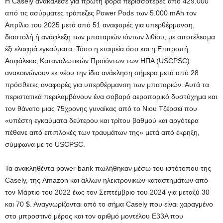
Η Casely ανακάλεσε για πρώτη φορά περισσότερες από 429.000
από τις ασύρματες τράπεζες Power Pods των 5.000 mAh τον
Απρίλιο του 2025 μετά από 51 αναφορές για υπερθέρμανση,
διαστολή ή ανάφλεξη των μπαταριών ιόντων λιθίου, με αποτέλεσμα
έξι ελαφρά εγκαύματα. Τόσο η εταιρεία όσο και η Επιτροπή
Ασφάλειας Καταναλωτικών Προϊόντων των ΗΠΑ (USCPSC)
ανακοινώνουν εκ νέου την ίδια ανάκληση σήμερα μετά από 28
πρόσθετες αναφορές για υπερθέρμανση των μπαταριών. Αυτά τα
περιστατικά περιλαμβάνουν ένα σοβαρό αεροπορικό δυστύχημα και
τον θάνατο μιας 75χρονης γυναίκας από το Νιου Τζέρσεϊ που
«υπέστη εγκαύματα δεύτερου και τρίτου βαθμού και αργότερα
πέθανε από επιπλοκές των τραυμάτων της» μετά από έκρηξη,
σύμφωνα με το USCPSC.
Τα ανακληθέντα power bank πωλήθηκαν μέσω του ιστότοπου της
Casely, της Amazon και άλλων ηλεκτρονικών καταστημάτων από
τον Μάρτιο του 2022 έως τον Σεπτέμβριο του 2024 για μεταξύ 30
και 70 $. Αναγνωρίζονται από το σήμα Casely που είναι χαραγμένο
στο μπροστινό μέρος και τον αριθμό μοντέλου E33A που