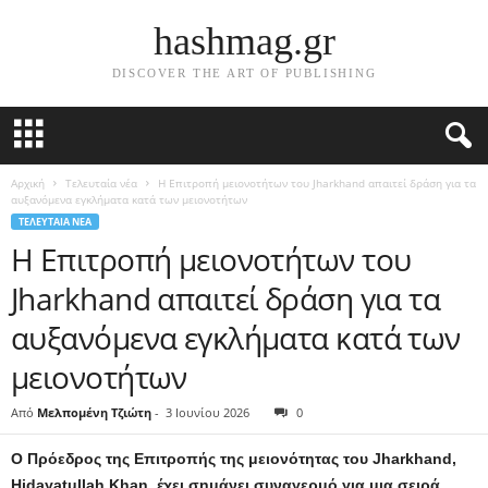
hashmag.gr
DISCOVER THE ART OF PUBLISHING
Αρχική
Τελευταία νέα
Η Επιτροπή μειονοτήτων του Jharkhand απαιτεί δράση για τα
αυξανόμενα εγκλήματα κατά των μειονοτήτων
ΤΕΛΕΥΤΑΊΑ ΝΈΑ
Η Επιτροπή μειονοτήτων του
Jharkhand απαιτεί δράση για τα
αυξανόμενα εγκλήματα κατά των
μειονοτήτων
Από
Μελπομένη Τζιώτη
-
3 Ιουνίου 2026
0
Ο Πρόεδρος της Επιτροπής της μειονότητας του Jharkhand,
Hidayatullah Khan, έχει σημάνει συναγερμό για μια σειρά