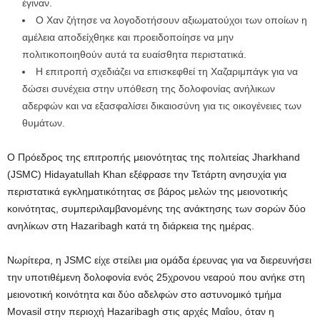
έγιναν.
Ο Χαν ζήτησε να λογοδοτήσουν αξιωματούχοι των οποίων η
αμέλεια αποδείχθηκε και προειδοποίησε να μην
πολιτικοποιηθούν αυτά τα ευαίσθητα περιστατικά.
Η επιτροπή σχεδιάζει να επισκεφθεί τη Χαζαριμπάγκ για να
δώσει συνέχεια στην υπόθεση της δολοφονίας ανήλικων
αδερφών και να εξασφαλίσει δικαιοσύνη για τις οικογένειες των
θυμάτων.
Ο Πρόεδρος της επιτροπής μειονότητας της πολιτείας Jharkhand
(JSMC) Hidayatullah Khan εξέφρασε την Τετάρτη ανησυχία για
περιστατικά εγκληματικότητας σε βάρος μελών της μειονοτικής
κοινότητας, συμπεριλαμβανομένης της ανάκτησης των σορών δύο
ανηλίκων στη Hazaribagh κατά τη διάρκεια της ημέρας.
Νωρίτερα, η JSMC είχε στείλει μια ομάδα έρευνας για να διερευνήσει
την υποτιθέμενη δολοφονία ενός 25χρονου νεαρού που ανήκε στη
μειονοτική κοινότητα και δύο αδελφών στο αστυνομικό τμήμα
Movasil στην περιοχή Hazaribagh στις αρχές Μαΐου, όταν η