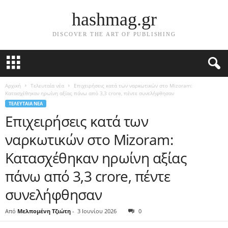
hashmag.gr
DISCOVER THE ART OF PUBLISHING
Αρχική
Τελευταία νέα
Επιχειρήσεις κατά των ναρκωτικών στο Mizoram:
Κατασχέθηκαν ηρωίνη αξίας πάνω από 3,3 crore, πέντε συνελήφθησαν
ΤΕΛΕΥΤΑΊΑ ΝΈΑ
Επιχειρήσεις κατά των
ναρκωτικών στο Mizoram:
Κατασχέθηκαν ηρωίνη αξίας
πάνω από 3,3 crore, πέντε
συνελήφθησαν
Από
Μελπομένη Τζιώτη
-
3 Ιουνίου 2026
0