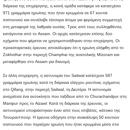
διάρκεια της επιχείρησης, η κοινή ομάδα κατάφερε να κατασχέσει
971 γραμμάρια ηρωίνης που ήταν κρυμμένα σε 67 κουτιά
σαπουνιού και συνέλαβε τέσσερα άτομα για φερόμενη συμμετοχή
στη μεταφορά της λαθραία ουσίας. Τρεις από τους συλληφθέντες
κατάγονται από το Assam. Οι αρχές κατέσχεσαν επίσης δύο
οχήματα που φέρεται να χρησιμοποιήθηκαν στην επιχείρηση. Οι
προκαταρκτικές έρευνες αποκάλυψαν ότι η ηρωίνη ελήφθη από το
Zokhothar στην περιοχή Champhai της ανατολικής Mizoram και
μεταφέρθηκε στο Assam για διανομή.
Σε άλλη επιχείρηση, η αστυνομία του Saitwal κατέσχεσε 587
γραμμάρια ηρωίνης κατά τη διάρκεια ελέγχου ρουτίνας οχήματος
στο Qifang, στην περιοχή Saitwal, τη Δευτέρα. Η αστυνομία
αναχαίτισε ένα αυτοκίνητο που ταξίδευε από το Churachandpur στη
Manipur προς το Aizawl. Κατά τη διάρκεια της έρευνας, οι
αστυνομικοί υποψιάστηκαν έναν από τους επιβάτες, κάτοικο της
Τσουραντπούρ. Η έρευνα οδήγησε στην ανακάλυψη 50 κουτιών
σαπουνιού που περιείχαν ηρωίνη που ήταν κρυμμένα μέσα στα