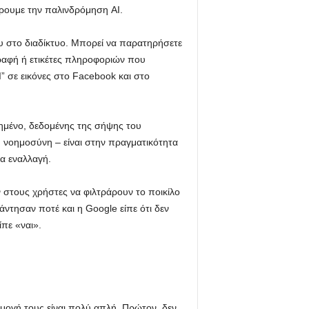
ράρουμε την παλινδρόμηση AI.
υ στο διαδίκτυο. Μπορεί να παρατηρήσετε
ραφή ή ετικέτες πληροφοριών που
” σε εικόνες στο Facebook και στο
ογημένο, δεδομένης της σήψης του
ή νοημοσύνη – είναι στην πραγματικότητα
ια εναλλαγή.
ν στους χρήστες να φιλτράρουν το ποικίλο
ντησαν ποτέ και η Google είπε ότι δεν
ίπε «ναι».
αρμογή τους είναι πολύ απλή. Πρώτον, δεν