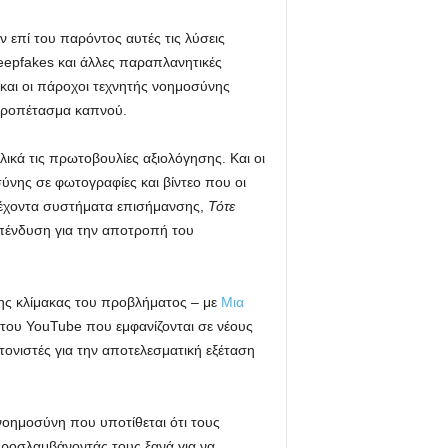
επί του παρόντος αυτές τις λύσεις
epfakes και άλλες παραπλανητικές
 και οι πάροχοι τεχνητής νοημοσύνης
 προπέτασμα καπνού.
κά τις πρωτοβουλίες αξιολόγησης. Και οι
νης σε φωτογραφίες και βίντεο που οι
τρέχοντα συστήματα επισήμανσης,
Τότε
 επένδυση για την αποτροπή του
ης κλίμακας του προβλήματος – με
Μια
 του YouTube που εμφανίζονται σε νέους
τονιστές για την αποτελεσματική εξέταση
 νοημοσύνη που υποτίθεται ότι τους
ροσλαμβάνοντάς τους ξανά για να