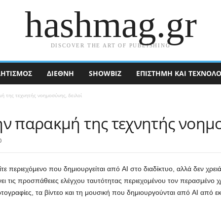
hashmag.gr
DISCOVER THE ART OF PUBLISHING
ΗΤΙΣΜΟΣ
ΔΙΕΘΝΉ
SHOWBIZ
ΕΠΙΣΤΉΜΗ ΚΑΙ ΤΕΧΝΟΛΟ
ή της τεχνητής νοημοσύνης, δειλοί
ην παρακμή της τεχνητής νοημο
0
ε περιεχόμενο που δημιουργείται από AI στο διαδίκτυο, αλλά δεν χρειάζ
τείνει τις προσπάθειες ελέγχου ταυτότητας περιεχομένου τον περασμένο
φωτογραφίες, τα βίντεο και τη μουσική που δημιουργούνται από AI από 