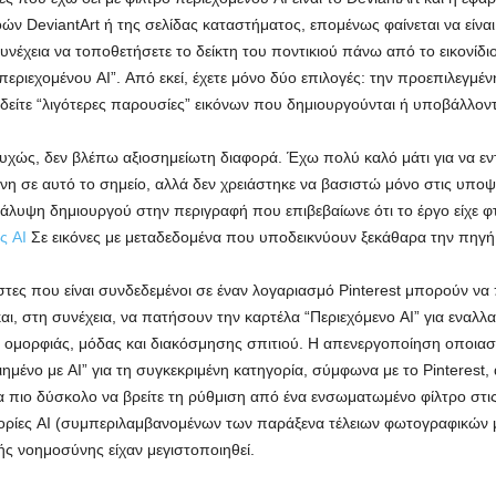
ν DeviantArt ή της σελίδας καταστήματος, επομένως φαίνεται να είναι
υνέχεια να τοποθετήσετε το δείκτη του ποντικιού πάνω από το εικονίδι
 περιεχομένου AI”. Από εκεί, έχετε μόνο δύο επιλογές: την προεπιλεγμέ
α δείτε “λιγότερες παρουσίες” εικόνων που δημιουργούνται ή υποβάλλοντ
τυχώς, δεν βλέπω αξιοσημείωτη διαφορά. Έχω πολύ καλό μάτι για να ε
η σε αυτό το σημείο, αλλά δεν χρειάστηκε να βασιστώ μόνο στις υποψ
άλυψη δημιουργού στην περιγραφή που επιβεβαίωνε ότι το έργο είχε φτ
ς AI
Σε εικόνες με μεταδεδομένα που υποδεικνύουν ξεκάθαρα την πηγή 
ες που είναι συνδεδεμένοι σε έναν λογαριασμό Pinterest μπορούν να π
και, στη συνέχεια, να πατήσουν την καρτέλα “Περιεχόμενο AI” για εναλ
ομορφιάς, μόδας και διακόσμησης σπιτιού. Η απενεργοποίηση οποιασδ
ημένο με AI” για τη συγκεκριμένη κατηγορία, σύμφωνα με το Pinterest,
τα πιο δύσκολο να βρείτε τη ρύθμιση από ένα ενσωματωμένο φίλτρο στι
ρίες AI (συμπεριλαμβανομένων των παράξενα τέλειων φωτογραφικών 
ής νοημοσύνης είχαν μεγιστοποιηθεί.