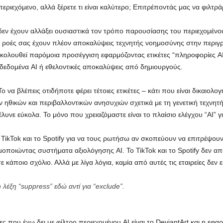
περιεχόμενο, αλλά ξέρετε τι είναι καλύτερο; Επιτρέποντάς μας να φιλτ
εν έχουν αλλάξει ουσιαστικά τον τρόπο παρουσίασης του περιεχομένο
ις ροές σας έχουν πλέον αποκαλύψεις τεχνητής νοημοσύνης στην περιγ
 ακολουθεί παρόμοια προσέγγιση εφαρμόζοντας ετικέτες “πληροφορίες AI
δεδομένα AI ή εθελοντικές αποκαλύψεις από δημιουργούς.
ο να βλέπεις οτιδήποτε φέρει τέτοιες ετικέτες – κάτι που είναι δικαιολ
ηθικών και περιβαλλοντικών ανησυχιών σχετικά με τη γενετική τεχνητ
λυνε εύκολα. Το μόνο που χρειαζόμαστε είναι το πλαίσιο ελέγχου “AI” γ
 TikTok και το Spotify για να τους ρωτήσω αν σκοπεύουν να επιτρέψου
οποιώντας συστήματα αξιολόγησης AI. Το TikTok και το Spotify δεν απά
 κάποιο σχόλιο. Αλλά με λίγα λόγια, καμία από αυτές τις εταιρείες δεν ε
λέξη “suppress” εδώ αντί για “exclude”.
ς που έχω δει με φίλτρο περιεχομένου AI είναι το DeviantArt και η εφ