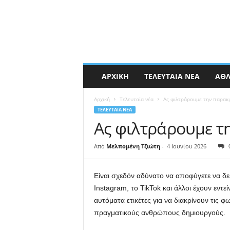
ΑΡΧΙΚΉ
ΤΕΛΕΥΤΑΊΑ ΝΈΑ
ΑΘΛ
Αρχική
Τελευταία νέα
Ας φιλτράρουμε την παρακμ
ΤΕΛΕΥΤΑΊΑ ΝΈΑ
Ας φιλτράρουμε τ
Από
Μελπομένη Τζιώτη
-
4 Ιουνίου 2026
Είναι σχεδόν αδύνατο να αποφύγετε να δείτ
Instagram, το TikTok και άλλοι έχουν εν
αυτόματα ετικέτες για να διακρίνουν τις 
πραγματικούς ανθρώπους δημιουργούς.