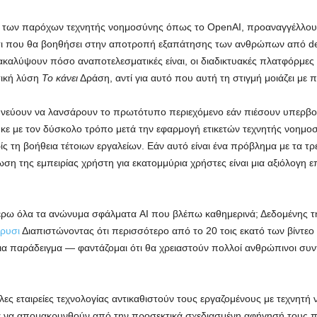
 των παρόχων τεχνητής νοημοσύνης όπως το OpenAI, προαναγγέλλουν 
τι που θα βοηθήσει στην αποτροπή εξαπάτησης των ανθρώπων από de
νακαλύψουν πόσο αναποτελεσματικές είναι, οι διαδικτυακές πλατφόρμες
τική λύση
Το κάνει
Δράση, αντί για αυτό που αυτή τη στιγμή μοιάζει με
υνεύουν να λανσάρουν το πρωτότυπο περιεχόμενο εάν πιέσουν υπερβολι
ε με τον δύσκολο τρόπο μετά την εφαρμογή ετικετών τεχνητής νοημοσύ
ίς τη βοήθεια τέτοιων εργαλείων. Εάν αυτό είναι ένα πρόβλημα με τα 
ίωση της εμπειρίας χρήστη για εκατομμύρια χρήστες είναι μια αξιόλογη
έρω όλα τα ανώνυμα σφάλματα AI που βλέπω καθημερινά; Δεδομένης τ
ρυσι
Διαπιστώνοντας ότι περισσότερο από το 20 τοις εκατό των βίντεο
για παράδειγμα — φαντάζομαι ότι θα χρειαστούν πολλοί ανθρώπινοι συν
άλες εταιρείες τεχνολογίας αντικαθιστούν τους εργαζομένους με τεχνητή
ά να απομακρυνθούν από την προσεκτικά σχεδιασμένη αφήγησή τους π