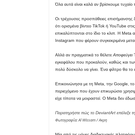
Όλα αυτά είναι καλά αν βρίσκουμε τυχαίο 
Οι τρέχουσες προσπάθειες επισήμανσης δ
ότι ορισμένα βίντεο TikTok ή YouTube στ
επικαλύπτονται στο ίδιο το κλιπ. Η Meta
Instagram που φέρουν συγκεκριμένα μετα
Αλλά αν πραγματικά το θέλετε
Αποφεύγει
Τ
εγκεφάλου που προκαλούν, καθώς και των 
πολύ δύσκολο να γίνει. Ένα φίλτρο θα το έ
Επικοινώνησα με τη Meta, την Google, το
περιεχόμενο που έχουν επικυρώσει χρησιμ
είχε τίποτα να μοιραστεί. Ο Meta δεν έδωσε
Παρατηρήστε πώς το DeviantArt επέλεξε τη 
Φωτογραφία: Al Wissam /
Ακρη
Μία από τις μόνες διαδικτυακές πλατφόρμε