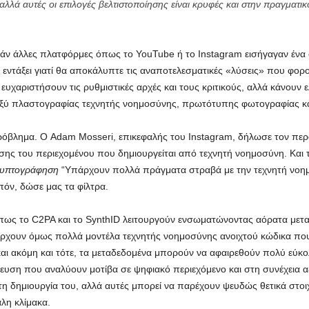
λλά αυτές οι επιλογές βελτιστοποίησης είναι κρυφές και στην πραγματικ
 εάν άλλες πλατφόρμες όπως το YouTube ή το Instagram εισήγαγαν ένα 
αι εντάξει γιατί θα αποκάλυπτε τις αναποτελεσματικές «λύσεις» που φορ
υχαριστήσουν τις ρυθμιστικές αρχές και τους κριτικούς, αλλά κάνουν ε
αξύ πλαστογραφίας τεχνητής νοημοσύνης, πρωτότυπης φωτογραφίας κα
ρόβλημα. Ο Adam Mosseri, επικεφαλής του Instagram, δήλωσε τον περα
ησης του περιεχομένου που δημιουργείται από τεχνητή νοημοσύνη. Και
υπτογράφηση
“Υπάρχουν πολλά πράγματα στραβά με την τεχνητή νοημοσ
όν, δώσε μας τα φίλτρα.
όπως το C2PA και το SynthID λειτουργούν ενσωματώνοντας αόρατα με
ρχουν όμως πολλά μοντέλα τεχνητής νοημοσύνης ανοιχτού κώδικα που δ
ι ακόμη και τότε, τα μεταδεδομένα μπορούν να αφαιρεθούν πολύ εύκολ
νευση που αναλύουν μοτίβα σε ψηφιακό περιεχόμενο και στη συνέχεια α
η δημιουργία του, αλλά αυτές μπορεί να παρέχουν ψευδώς θετικά στοιχ
λη κλίμακα.