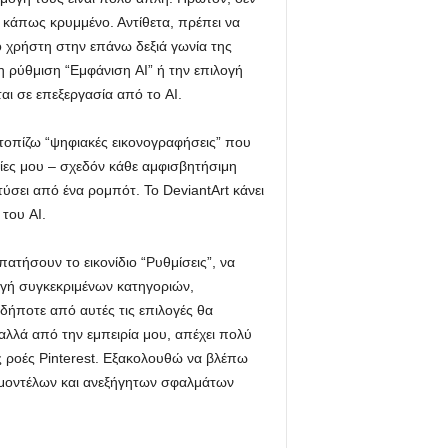
 κάπως κρυμμένο. Αντίθετα, πρέπει να
ο χρήστη στην επάνω δεξιά γωνία της
νη ρύθμιση “Εμφάνιση AI” ή την επιλογή
αι σε επεξεργασία από το AI.
ντοπίζω “ψηφιακές εικονογραφήσεις” που
ίες μου – σχεδόν κάθε αμφισβητήσιμη
ύσει από ένα ρομπότ. Το DeviantArt κάνει
του AI.
ατήσουν το εικονίδιο “Ρυθμίσεις”, να
λαγή συγκεκριμένων κατηγοριών,
ήποτε από αυτές τις επιλογές θα
 αλλά από την εμπειρία μου, απέχει πολύ
ς ροές Pinterest. Εξακολουθώ να βλέπω
μοντέλων και ανεξήγητων σφαλμάτων