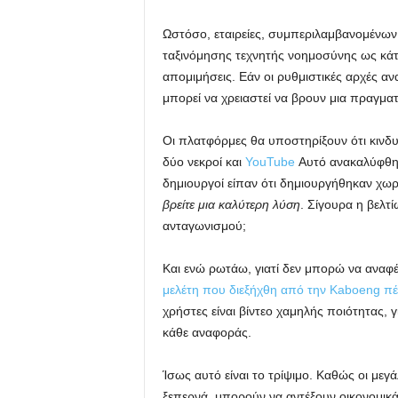
Ωστόσο, εταιρείες, συμπεριλαμβανομένων
ταξινόμησης τεχνητής νοημοσύνης ως κά
απομιμήσεις. Εάν οι ρυθμιστικές αρχές α
μπορεί να χρειαστεί να βρουν μια πραγμα
Οι πλατφόρμες θα υποστηρίξουν ότι κινδ
δύο νεκροί και
YouTube
Αυτό ανακαλύφθηκ
δημιουργοί είπαν ότι δημιουργήθηκαν χωρ
βρείτε μια καλύτερη λύση
. Σίγουρα η βελτ
ανταγωνισμού;
Και ενώ ρωτάω, γιατί δεν μπορώ να αναφ
μελέτη που διεξήχθη από την Kaboeng πέ
χρήστες είναι βίντεο χαμηλής ποιότητας, 
κάθε αναφοράς.
Ίσως αυτό είναι το τρίψιμο. Καθώς οι μεγ
ξεπερνά, μπορούν να αντέξουν οικονομικ