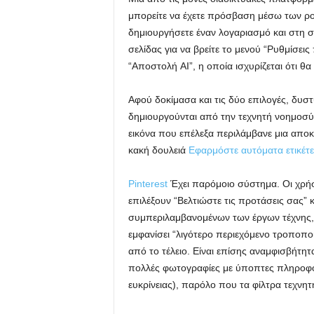
μπορείτε να έχετε πρόσβαση μέσω των ροώ
δημιουργήσετε έναν λογαριασμό και στη σ
σελίδας για να βρείτε το μενού “Ρυθμίσεις
“Αποστολή AI”, η οποία ισχυρίζεται ότι θ
Αφού δοκίμασα και τις δύο επιλογές, δυσ
δημιουργούνται από την τεχνητή νοημοσύν
εικόνα που επέλεξα περιλάμβανε μια αποκ
κακή δουλειά
Εφαρμόστε αυτόματα ετικέτε
Pinterest
Έχει παρόμοιο σύστημα. Οι χρήστ
επιλέξουν “Βελτιώστε τις προτάσεις σας” 
συμπεριλαμβανομένων των έργων τέχνης, 
εμφανίσει “λιγότερο περιεχόμενο τροποποι
από το τέλειο. Είναι επίσης αναμφισβήτη
πολλές φωτογραφίες με ύποπτες πληροφο
ευκρίνειας), παρόλο που τα φίλτρα τεχνητ