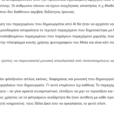
νης; Οι άνθρωποι τείνουν να έχουν ενοχλητικές απαιτήσεις π.χ
Μισθο
υ δεν διαθέτουν ακριβείς δεξιότητες έρευνας.
ση του περιεχομένου που δημιουργείται από AI θα ήταν να αρχίσετε ν
ροσδιορίσει απαραίτητα το τεχνητό περιεχόμενο που δημοσιεύτηκε
με
Α
επαληθευμένου περιεχομένου που παράγουν περιεχόμενο χαμηλής ποιότη
 την πλατφόρμα κοινής χρήσης φωτογραφιών του Meta και είναι κάτι πο
 τρόπος να παρουσιαστεί μουσική αποκλειστικά από πιστοποιημένους κ
 δεν φιλοξενούν απλώς εικόνες, διαφημίσεις και μουσική που δημιουργο
ργαλείων που δημιουργείτε. Γι’ αυτό επιμένουν όχι
καθένας
Το περιεχόμ
τητα – αν γίνει αρκετά συναρπαστικό, ελπίζουν να μην το προσέξετε και
υς χρήστες να τα φιλτράρουν ανεξάρτητα θα ήταν αντίθετη με κάθε προ
νητή νοημοσύνη: τους
Θέλει
Δικό σου να αγκαλιάσεις το φυτό σλοπ.